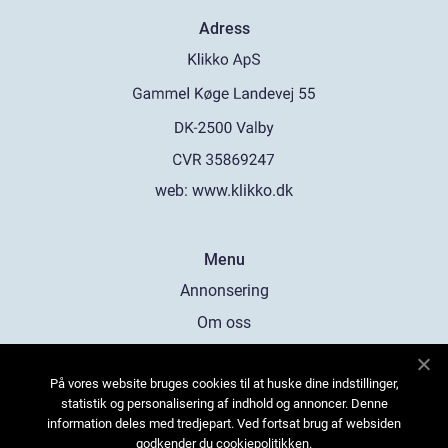
Adress
web:
www.klikko.dk
Menu
Annonsering
Om oss
Cookies
På vores website bruges cookies til at huske dine indstillinger,
Kontakta oss
statistik og personalisering af indhold og annoncer. Denne
Sitemap
information deles med tredjepart. Ved fortsat brug af websiden
godkender du cookiepolitikken.