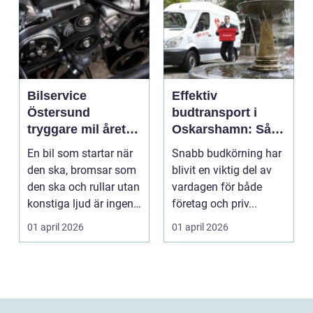
Bilservice
Effektiv
Östersund
budtransport i
tryggare mil året
Oskarshamn: Så
runt
väljer företag och
En bil som startar när
Snabb budkörning har
privatpersoner rätt
den ska, bromsar som
blivit en viktig del av
lösning
den ska och rullar utan
vardagen för både
konstiga ljud är ingen
företag och priv...
självklar...
01 april 2026
01 april 2026