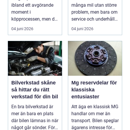
ibland ett avgörande
många mil utan större
moment i
problem, men bara om
köpprocessen, men det
service och underhåll
ha...
sköts i tid. I...
04 juni 2026
04 juni 2026
Bilverkstad skåne
Mg reservdelar för
så hittar du rätt
klassiska
verkstad för din bil
entusiaster
En bra bilverkstad är
Att äga en klassisk MG
mer än bara en plats
handlar om mer än
där bilen lämnas in när
transport. Bilen speglar
något går sönder. För
ägarens intresse för