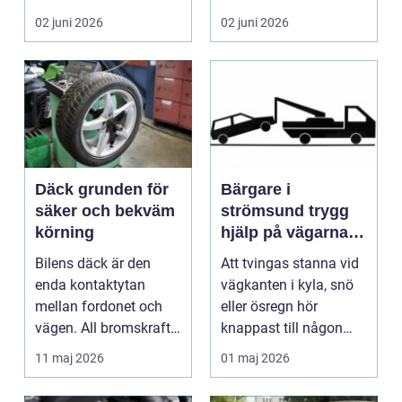
många biläg...
teknik, histo...
02 juni 2026
02 juni 2026
Däck grunden för
Bärgare i
säker och bekväm
strömsund trygg
körning
hjälp på vägarna
året runt
Bilens däck är den
Att tvingas stanna vid
enda kontaktytan
vägkanten i kyla, snö
mellan fordonet och
eller ösregn hör
vägen. All bromskraft,
knappast till någon
styrning och accelera...
bilägares drömscen...
11 maj 2026
01 maj 2026