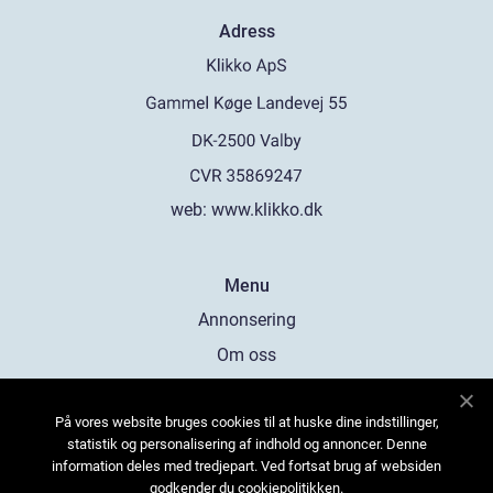
Adress
web:
www.klikko.dk
Menu
Annonsering
Om oss
Cookies
På vores website bruges cookies til at huske dine indstillinger,
Kontakta oss
statistik og personalisering af indhold og annoncer. Denne
Sitemap
information deles med tredjepart. Ved fortsat brug af websiden
godkender du cookiepolitikken.