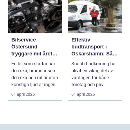
Bilservice
Effektiv
Östersund
budtransport i
tryggare mil året
Oskarshamn: Så
runt
väljer företag och
En bil som startar när
Snabb budkörning har
privatpersoner rätt
den ska, bromsar som
blivit en viktig del av
lösning
den ska och rullar utan
vardagen för både
konstiga ljud är ingen
företag och priv...
självklar...
01 april 2026
01 april 2026