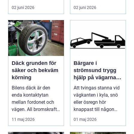
många biläg...
teknik, histo...
02 juni 2026
02 juni 2026
Däck grunden för
Bärgare i
säker och bekväm
strömsund trygg
körning
hjälp på vägarna
året runt
Bilens däck är den
Att tvingas stanna vid
enda kontaktytan
vägkanten i kyla, snö
mellan fordonet och
eller ösregn hör
vägen. All bromskraft,
knappast till någon
styrning och accelera...
bilägares drömscen...
11 maj 2026
01 maj 2026