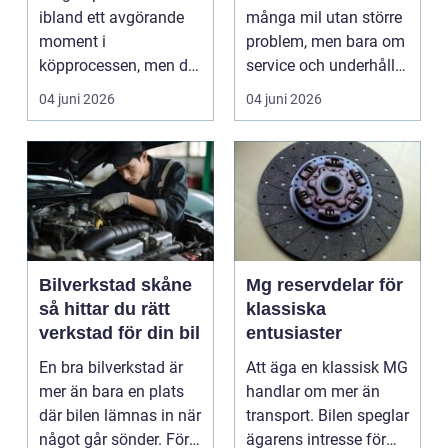
ibland ett avgörande
många mil utan större
moment i
problem, men bara om
köpprocessen, men det
service och underhåll
ha...
sköts i tid. I...
04 juni 2026
04 juni 2026
Bilverkstad skåne
Mg reservdelar för
så hittar du rätt
klassiska
verkstad för din bil
entusiaster
En bra bilverkstad är
Att äga en klassisk MG
mer än bara en plats
handlar om mer än
där bilen lämnas in när
transport. Bilen speglar
något går sönder. För
ägarens intresse för