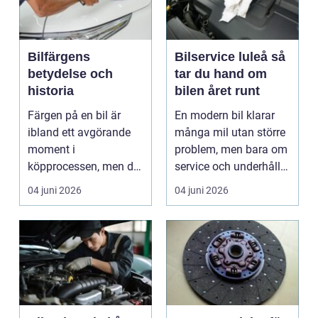
Bilfärgens
Bilservice luleå så
betydelse och
tar du hand om
historia
bilen året runt
Färgen på en bil är
En modern bil klarar
ibland ett avgörande
många mil utan större
moment i
problem, men bara om
köpprocessen, men det
service och underhåll
ha...
sköts i tid. I...
04 juni 2026
04 juni 2026