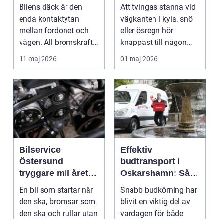
året runt
Bilens däck är den
Att tvingas stanna vid
enda kontaktytan
vägkanten i kyla, snö
mellan fordonet och
eller ösregn hör
vägen. All bromskraft,
knappast till någon
styrning och accelera...
bilägares drömscen...
11 maj 2026
01 maj 2026
Bilservice
Effektiv
Östersund
budtransport i
tryggare mil året
Oskarshamn: Så
runt
väljer företag och
En bil som startar när
Snabb budkörning har
privatpersoner rätt
den ska, bromsar som
blivit en viktig del av
lösning
den ska och rullar utan
vardagen för både