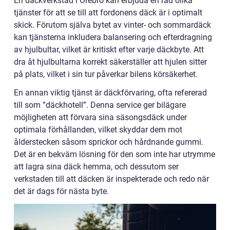
En däckverkstad i Örebro kan erbjuda en rad olika
tjänster för att se till att fordonens däck är i optimalt
skick. Förutom själva bytet av vinter- och sommardäck
kan tjänsterna inkludera balansering och efterdragning
av hjulbultar, vilket är kritiskt efter varje däckbyte. Att
dra åt hjulbultarna korrekt säkerställer att hjulen sitter
på plats, vilket i sin tur påverkar bilens körsäkerhet.
En annan viktig tjänst är däckförvaring, ofta refererad
till som ”däckhotell”. Denna service ger bilägare
möjligheten att förvara sina säsongsdäck under
optimala förhållanden, vilket skyddar dem mot
ålderstecken såsom sprickor och hårdnande gummi.
Det är en bekväm lösning för den som inte har utrymme
att lagra sina däck hemma, och dessutom ser
verkstaden till att däcken är inspekterade och redo när
det är dags för nästa byte.