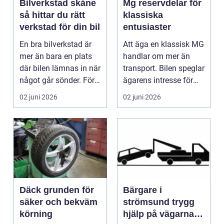
Bilverkstad skåne
Mg reservdelar för
så hittar du rätt
klassiska
verkstad för din bil
entusiaster
En bra bilverkstad är
Att äga en klassisk MG
mer än bara en plats
handlar om mer än
där bilen lämnas in när
transport. Bilen speglar
något går sönder. För
ägarens intresse för
många biläg...
teknik, histo...
02 juni 2026
02 juni 2026
Däck grunden för
Bärgare i
säker och bekväm
strömsund trygg
körning
hjälp på vägarna