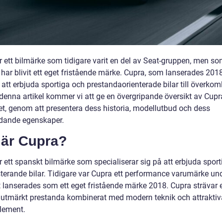
r ett bilmärke som tidigare varit en del av Seat-gruppen, men s
har blivit ett eget fristående märke. Cupra, som lanserades 2018
 att erbjuda sportiga och prestandaorienterade bilar till överkom
I denna artikel kommer vi att ge en övergripande översikt av Cupr
et, genom att presentera dess historia, modellutbud och dess
dande egenskaper.
 är Cupra?
r ett spanskt bilmärke som specialiserar sig på att erbjuda spor
terande bilar. Tidigare var Cupra ett performance varumärke und
 lanserades som ett eget fristående märke 2018. Cupra strävar e
 utmärkt prestanda kombinerat med modern teknik och attraktiv
lement.