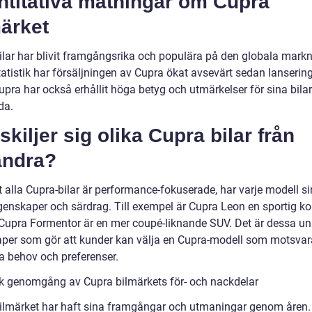
ntitativa mätningar om Cupra
ärket
ilar har blivit framgångsrika och populära på den globala mark
tatistik har försäljningen av Cupra ökat avsevärt sedan lanserin
upra har också erhållit höga betyg och utmärkelser för sina bila
da.
skiljer sig olika Cupra bilar från
andra?
t alla Cupra-bilar är performance-fokuserade, har varje modell s
genskaper och särdrag. Till exempel är Cupra Leon en sportig k
upra Formentor är en mer coupé-liknande SUV. Det är dessa un
per som gör att kunder kan välja en Cupra-modell som motsvar
ka behov och preferenser.
sk genomgång av Cupra bilmärkets för- och nackdelar
ilmärket har haft sina framgångar och utmaningar genom åren.