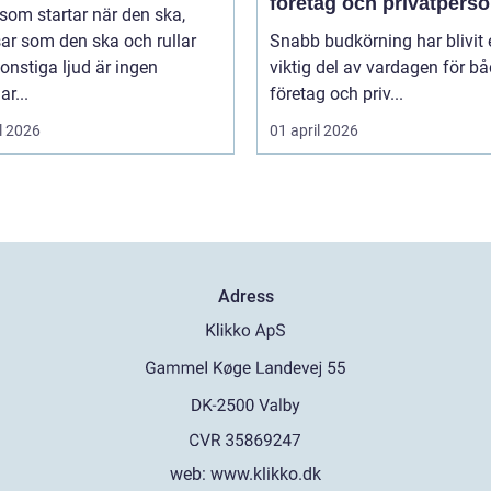
företag och privatpers
 som startar när den ska,
rätt lösning
ar som den ska och rullar
Snabb budkörning har blivit 
onstiga ljud är ingen
viktig del av vardagen för b
ar...
företag och priv...
l 2026
01 april 2026
Adress
web:
www.klikko.dk