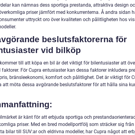
rdelar kan nämnas dess sportiga prestanda, attraktiva design o
t överkomliga priser jämfört med konkurrenterna. Å andra sidan h
onsumenter uttryckt oro över kvaliteten och pålitligheten hos vi
odeller.
avgörande beslutsfaktorerna för
ntusiaster vid bilköp
kommer till att köpa en bil är det viktigt för bilentusiaster att ö
l faktorer. För Cupra entusiaster kan dessa faktorer inkludera pr
pris, bränsleekonomi, komfort och pålitlighet. Det är viktigt för C
a att möta dessa avgörande beslutsfaktorer för att hålla sina ku
manfattning:
lmärket är känt för att erbjuda sportiga och prestandaorienterad
rkomliga priser. Med en bred modellportfölj som sträcker sig från
 bilar till SUV:ar och eldrivna modeller, har Cupra något att erb