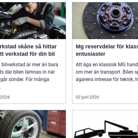
stad skåne så hittar
Mg reservdelar för klas
tt verkstad för din bil
entusiaster
 bilverkstad är mer än bara
Att äga en klassisk MG hand
ts där bilen lämnas in när
om mer än transport. Bilen s
 går sönder. För många
ägarens intresse för teknik, hi
.
i 2026
02 juni 2026