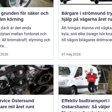
och
Bärgare i strömsund trygg
äm körning
hjälp på vägarna året r
 däck är den enda
Att tvingas stanna vid vägka
ktytan mellan fordonet och
kyla, snö eller ösregn hör k
 All bromskraft, styrning och
till någon bilägares drömscen
ra...
 2026
01 maj 2026
ervice Östersund
Effektiv budtransport i
are mil året runt
Oskarshamn: Så väljer