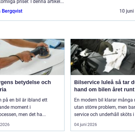
omliga priser. I denna artikel...
 Bergqvist
10 juni
ärgens betydelse och
Bilservice luleå så tar du
ria
hand om bilen året runt
 på en bil är ibland ett
En modern bil klarar många 
ande moment i
utan större problem, men ba
cessen, men det ha...
service och underhåll sköts i ti
i 2026
04 juni 2026