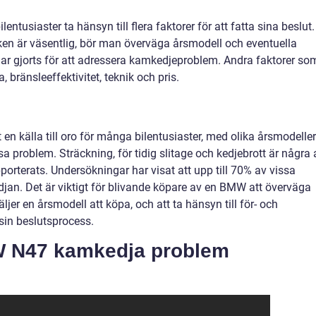
ntusiaster ta hänsyn till flera faktorer för att fatta sina beslut.
ken är väsentlig, bör man överväga årsmodell och eventuella
 har gjorts för att adressera kamkedjeproblem. Andra faktorer so
 bränsleeffektivitet, teknik och pris.
 källa till oro för många bilentusiaster, med olika årsmodeller
a problem. Sträckning, för tidig slitage och kedjebrott är några 
orterats. Undersökningar har visat att upp till 70% av vissa
an. Det är viktigt för blivande köpare av en BMW att överväga
jer en årsmodell att köpa, och att ta hänsyn till för- och
sin beslutsprocess.
W N47 kamkedja problem