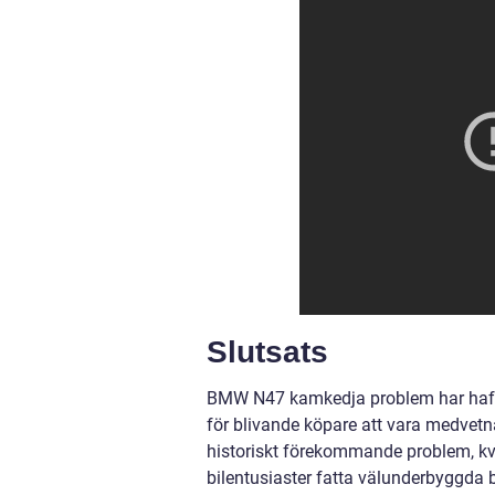
Slutsats
BMW N47 kamkedja problem har haft e
för blivande köpare att vara medve
historiskt förekommande problem, kva
bilentusiaster fatta välunderbyggda 