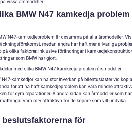
på vissa årsmodeller.
 olika BMW N47 kamkedja problem
lla BMW N47-kamkedjeproblem är desamma på alla årsmodeller. Vi
träckningsförekomst, medan andra har haft mer allvarliga probl
 på olika faktorer, inklusive förändringar i kamkedjekonstruktio
ättringar som BMW har gjort.
ckdelar med olika BMW N47 kamkedja problem årsmodeller
N47-kamkedjor kan ha stor inverkan på bilentusiaster vid köp 
nda för att ha haft kamkedjeproblem kan vara mindre attraktiv
sken för dyra reparationer. Å andra sidan kan årmodeller som har
rbättringar vara mer attraktiva för de köpare som vill undvika
beslutsfaktorerna för