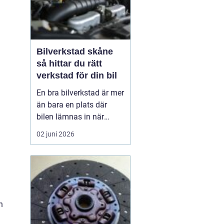
Bilverkstad skåne
så hittar du rätt
verkstad för din bil
En bra bilverkstad är mer
än bara en plats där
bilen lämnas in när
något går sönder. För
02 juni 2026
många bilägare i Skåne
handlar valet av
verkstad om trygghet,
vardagslogistik och i
längden också om
ekonomi. En bil som
n
servas regelbundet håller