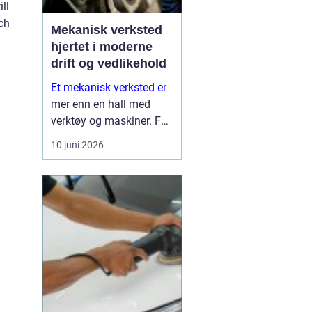
ll
ch
Mekanisk verksted
hjertet i moderne
drift og vedlikehold
Et mekanisk verksted er
mer enn en hall med
verktøy og maskiner. For
mange bedrifter er
10 juni 2026
verkstedet selve
sikkerhetsnettet som
gjør at produksjon,
anleggsdrift og transport
ikke stopper opp. Her k...