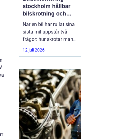
stockholm hållbar
bilskrotning och
smart reservdelsjakt
När en bil har rullat sina
sista mil uppstår två
frågor: hur skrotar man
den på ett korrekt sätt,
12 juli 2026
och hur tar man tillvara
em
på delarna som
W
fortfarande fungerar? I
ka
storstadsområdet kring
Stockholm har behovet
av
rr