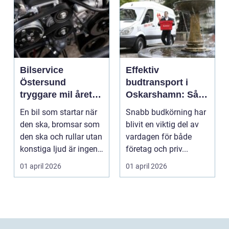
Bilservice
Effektiv
Östersund
budtransport i
tryggare mil året
Oskarshamn: Så
runt
väljer företag och
En bil som startar när
Snabb budkörning har
privatpersoner rätt
den ska, bromsar som
blivit en viktig del av
lösning
den ska och rullar utan
vardagen för både
konstiga ljud är ingen
företag och priv...
självklar...
01 april 2026
01 april 2026