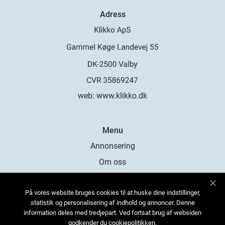
Adress
web:
www.klikko.dk
Menu
Annonsering
Om oss
Cookies
På vores website bruges cookies til at huske dine indstillinger,
Kontakta oss
statistik og personalisering af indhold og annoncer. Denne
Sitemap
information deles med tredjepart. Ved fortsat brug af websiden
godkender du cookiepolitikken.