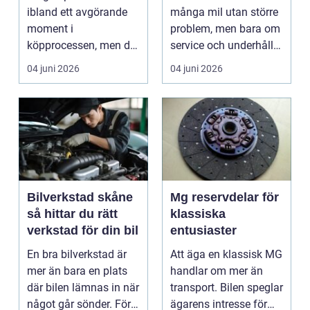
ibland ett avgörande
många mil utan större
moment i
problem, men bara om
köpprocessen, men det
service och underhåll
ha...
sköts i tid. I...
04 juni 2026
04 juni 2026
Bilverkstad skåne
Mg reservdelar för
så hittar du rätt
klassiska
verkstad för din bil
entusiaster
En bra bilverkstad är
Att äga en klassisk MG
mer än bara en plats
handlar om mer än
där bilen lämnas in när
transport. Bilen speglar
något går sönder. För
ägarens intresse för