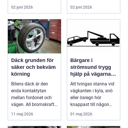
många biläg...
teknik, histo...
02 juni 2026
02 juni 2026
Däck grunden för
Bärgare i
säker och bekväm
strömsund trygg
körning
hjälp på vägarna
året runt
Bilens däck är den
Att tvingas stanna vid
enda kontaktytan
vägkanten i kyla, snö
mellan fordonet och
eller ösregn hör
vägen. All bromskraft,
knappast till någon
styrning och accelera...
bilägares drömscen...
11 maj 2026
01 maj 2026