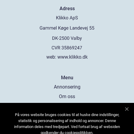
Adress
web:
www.klikko.dk
Menu
Annonsering
Om oss
Cookies
På vores website bruges cookies til at huske dine indstillinger,
Kontakta oss
statistik og personalisering af indhold og annoncer. Denne
Sitemap
information deles med tredjepart. Ved fortsat brug af websiden
godkender du cookiepolitikken.