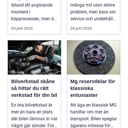
ibland ett avgörande
många mil utan större
moment i
problem, men bara om
köpprocessen, men det
service och underhåll
ha...
sköts i tid. I...
04 juni 2026
04 juni 2026
Bilverkstad skåne
Mg reservdelar för
så hittar du rätt
klassiska
verkstad för din bil
entusiaster
En bra bilverkstad är
Att äga en klassisk MG
mer än bara en plats
handlar om mer än
där bilen lämnas in när
transport. Bilen speglar
något går sönder. För
ägarens intresse för