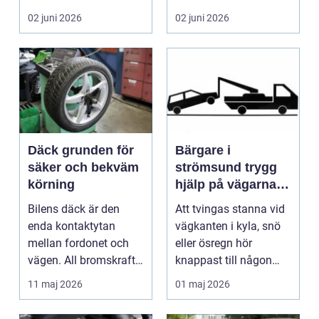
många biläg...
teknik, histo...
02 juni 2026
02 juni 2026
Däck grunden för
Bärgare i
säker och bekväm
strömsund trygg
körning
hjälp på vägarna
året runt
Bilens däck är den
Att tvingas stanna vid
enda kontaktytan
vägkanten i kyla, snö
mellan fordonet och
eller ösregn hör
vägen. All bromskraft,
knappast till någon
styrning och accelera...
bilägares drömscen...
11 maj 2026
01 maj 2026