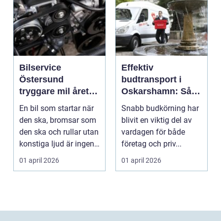
Bilservice
Effektiv
Östersund
budtransport i
tryggare mil året
Oskarshamn: Så
runt
väljer företag och
En bil som startar när
Snabb budkörning har
privatpersoner rätt
den ska, bromsar som
blivit en viktig del av
lösning
den ska och rullar utan
vardagen för både
konstiga ljud är ingen
företag och priv...
självklar...
01 april 2026
01 april 2026