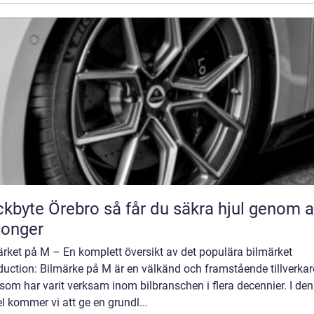
Örebro så får du säkra hjul genom alla
songer
rket på M – En komplett översikt av det populära bilmärket
duction: Bilmärke på M är en välkänd och framstående tillverkar
 som har varit verksam inom bilbranschen i flera decennier. I de
el kommer vi att ge en grundl...