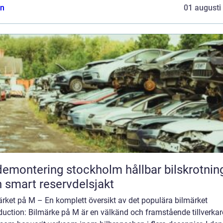
n
01 augusti
montering stockholm hållbar bilskrotning
 smart reservdelsjakt
rket på M – En komplett översikt av det populära bilmärket
duction: Bilmärke på M är en välkänd och framstående tillverkar