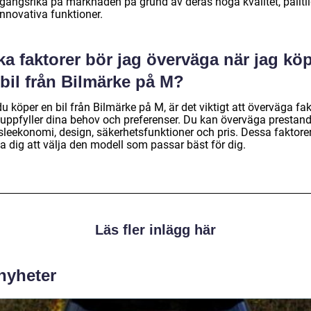
gångsrika på marknaden på grund av deras höga kvalitet, pålitl
innovativa funktioner.
ka faktorer bör jag överväga när jag kö
bil från Bilmärke på M?
u köper en bil från Bilmärke på M, är det viktigt att överväga fak
uppfyller dina behov och preferenser. Du kan överväga prestand
sleekonomi, design, säkerhetsfunktioner och pris. Dessa faktore
a dig att välja den modell som passar bäst för dig.
Läs fler inlägg här
 nyheter