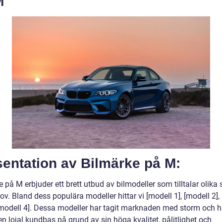
M
entation av Bilmärke på M:
 på M erbjuder ett brett utbud av bilmodeller som tilltalar olik
v. Bland dess populära modeller hittar vi [modell 1], [modell 2],
[modell 4]. Dessa modeller har tagit marknaden med storm och h
n lojal kundbas på grund av sin höga kvalitet, pålitlighet och