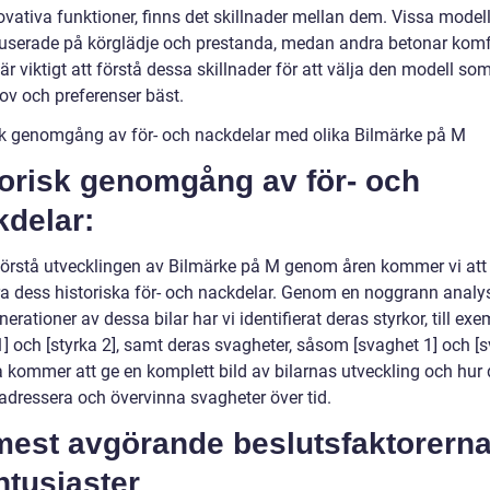
vativa funktioner, finns det skillnader mellan dem. Vissa modell
userade på körglädje och prestanda, medan andra betonar komf
 är viktigt att förstå dessa skillnader för att välja den modell s
ov och preferenser bäst.
sk genomgång av för- och nackdelar med olika Bilmärke på M
torisk genomgång av för- och
kdelar:
 förstå utvecklingen av Bilmärke på M genom åren kommer vi att
ra dess historiska för- och nackdelar. Genom en noggrann analy
nerationer av dessa bilar har vi identifierat deras styrkor, till ex
1] och [styrka 2], samt deras svagheter, såsom [svaghet 1] och [
a kommer att ge en komplett bild av bilarnas utveckling och hur 
 adressera och övervinna svagheter över tid.
mest avgörande beslutsfaktorerna
ntusiaster