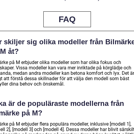
FAQ
 skiljer sig olika modeller från Bilmärk
 M åt?
ärke på M erbjuder olika modeller som har olika fokus och
skaper. Vissa modeller kan vara mer inriktade på körglädje och
tanda, medan andra modeller kan betona komfort och lyx. Det ä
gt att förstå dessa skillnader för att välja den modell som bäst
yller dina behov och önskemål.
ka är de populäraste modellerna från
lmärke på M?
rke på M erbjuder flera populära modeller, inklusive [modell 1],
ll 2], [modell 3] och [modell 4]. Dessa modeller har blivit särskil