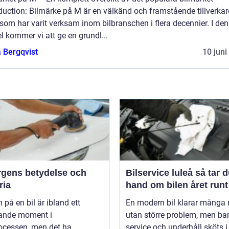
duction: Bilmärke på M är en välkänd och framstående tillverkar
 som har varit verksam inom bilbranschen i flera decennier. I de
el kommer vi att ge en grundl...
 Bergqvist
10 juni
ärgens betydelse och
Bilservice luleå så tar du
ria
hand om bilen året runt
 på en bil är ibland ett
En modern bil klarar många 
ande moment i
utan större problem, men ba
cessen, men det ha...
service och underhåll sköts i ti