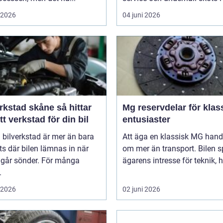
i 2026
04 juni 2026
stad skåne så hittar
Mg reservdelar för klas
tt verkstad för din bil
entusiaster
 bilverkstad är mer än bara
Att äga en klassisk MG hand
ts där bilen lämnas in när
om mer än transport. Bilen s
 går sönder. För många
ägarens intresse för teknik, hi
.
i 2026
02 juni 2026