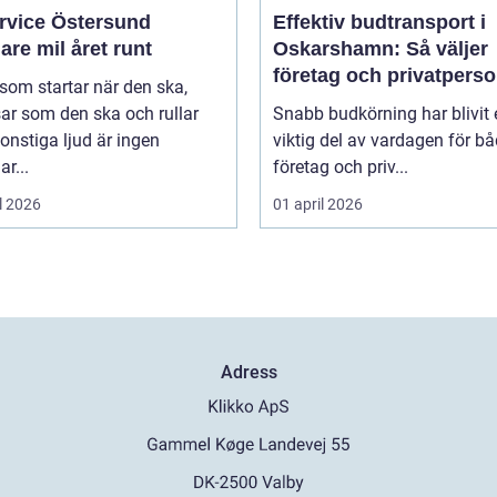
ervice Östersund
Effektiv budtransport i
are mil året runt
Oskarshamn: Så väljer
företag och privatpers
 som startar när den ska,
rätt lösning
ar som den ska och rullar
Snabb budkörning har blivit 
onstiga ljud är ingen
viktig del av vardagen för b
ar...
företag och priv...
l 2026
01 april 2026
Adress