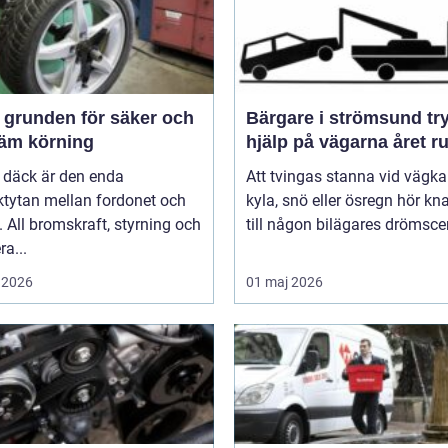
och
Bärgare i strömsund trygg
äm körning
hjälp på vägarna året r
 däck är den enda
Att tvingas stanna vid vägka
ktytan mellan fordonet och
kyla, snö eller ösregn hör k
 All bromskraft, styrning och
till någon bilägares drömscen
ra...
 2026
01 maj 2026