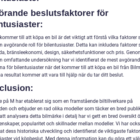
rande beslutsfaktorer för
ntusiaster:
kommer till att köpa en bil är det viktigt att förstå vilka faktorer
n avgörande roll för bilentusiaster. Detta kan inkludera faktorer
da, bränsleekonomi, design, säkerhetsfunktioner och pris. Geno
en omfattande undersökning har vi identifierat de mest avgöran
na för bilentusiaster när det kommer till att köpa en bil från Bil
 resultat kommer att vara till hjälp när du tar ditt beslut.
clusion:
e på M har etablerat sig som en framstående biltillverkare på
en och erbjuder en rad olika modeller som täcker en bred publik
t analysera detta bilmärke i detalj har vi gett en bred översikt 
enskaper, popularitet och skillnader mellan modeller. Vi har ock
at dess historiska utveckling och identifierat de viktigaste fakto
siaster vid köpbeslut. Med denna information kan du göra ett vä