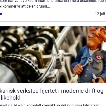
 som har varit verksam inom bilbranschen i flera decennier. I de
el kommer vi att ge en grundl...
n
12 jul
k verksted hjertet i moderne drift og
likehold
rket på M – En komplett översikt av det populära bilmärket