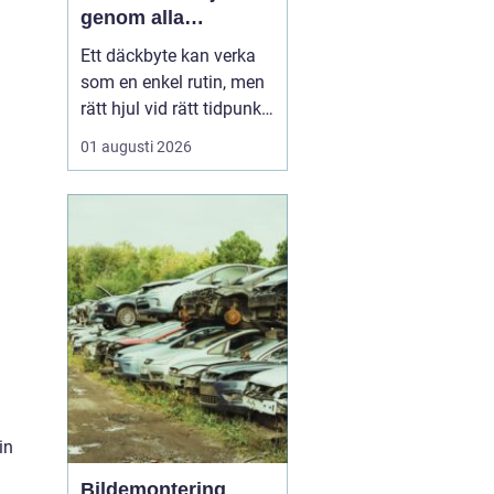
genom alla
säsonger
Ett däckbyte kan verka
som en enkel rutin, men
rätt hjul vid rätt tidpunkt
är avgörande för både
01 augusti 2026
säkerhet, komfort och
plånbok. I Örebro, där
vintrarna kan slå om
snabbt och somrarna
bjuda på både regn och
hetta, behöver bilägare
ha koll på lagar, vä...
in
Bildemontering