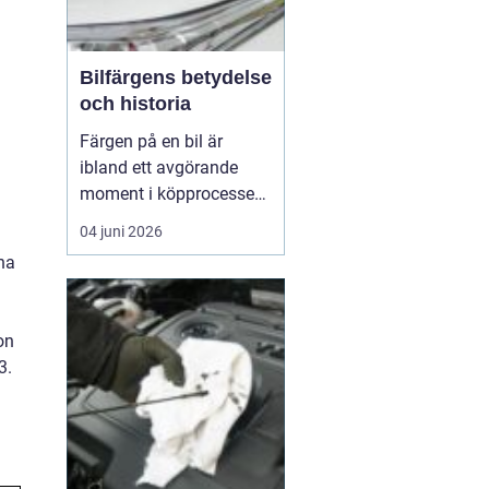
Bilfärgens betydelse
och historia
Färgen på en bil är
ibland ett avgörande
moment i köpprocessen,
men det handlar om mer
04 juni 2026
än bara estetik. Bilfärg
rna
är en kombination av
vetenskap och konst,
med en lång historia där
on
varje kulör b&...
3.