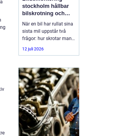
la
stockholm hållbar
bilskrotning och
n
smart reservdelsjakt
När en bil har rullat sina
ing
sista mil uppstår två
frågor: hur skrotar man
den på ett korrekt sätt,
12 juli 2026
och hur tar man tillvara
på delarna som
fortfarande fungerar? I
storstadsområdet kring
Stockholm har behovet
iv
av
tre