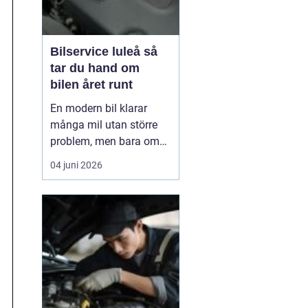
Bilservice luleå så
tar du hand om
bilen året runt
En modern bil klarar
många mil utan större
problem, men bara om
service och underhåll
04 juni 2026
sköts i tid. I ett klimat
som Norrbottens, med
kalla vintrar, saltade
vägar och snabba
skiftningar i temperatur,
ställs bilen inför extra
hårda påfrestningar.
Därfö...