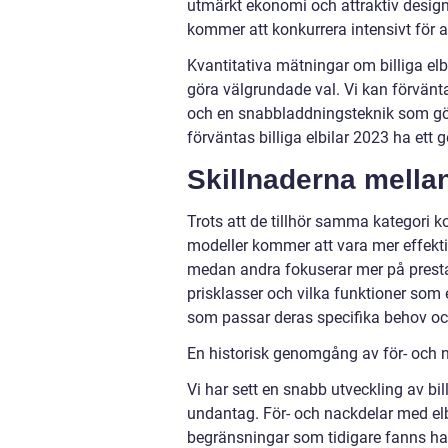
utmärkt ekonomi och attraktiv desig
kommer att konkurrera intensivt för att
Kvantitativa mätningar om billiga e
göra välgrundade val. Vi kan förvän
och en snabbladdningsteknik som gör 
förväntas billiga elbilar 2023 ha ett
Skillnaderna mellan 
Trots att de tillhör samma kategori kom
modeller kommer att vara mer effektiv
medan andra fokuserar mer på presta
prisklasser och vilka funktioner som
som passar deras specifika behov oc
En historisk genomgång av för- och n
Vi har sett en snabb utveckling av bi
undantag. För- och nackdelar med elb
begränsningar som tidigare fanns har n