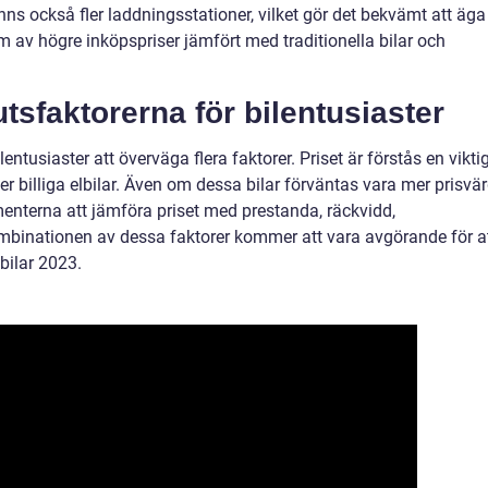
nns också fler laddningsstationer, vilket gör det bekvämt att äga
rm av högre inköpspriser jämfört med traditionella bilar och
sfaktorerna för bilentusiaster
ilentusiaster att överväga flera faktorer. Priset är förstås en vikti
ler billiga elbilar. Även om dessa bilar förväntas vara mer prisvä
enterna att jämföra priset med prestanda, räckvidd,
mbinationen av dessa faktorer kommer att vara avgörande för a
lbilar 2023.