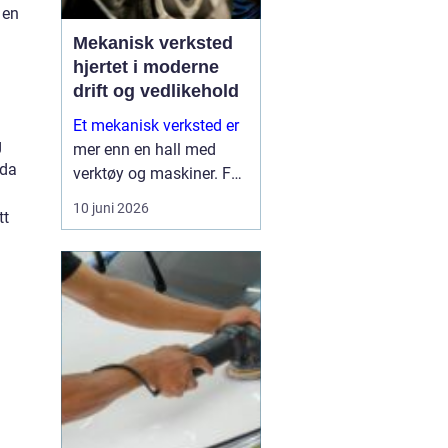
 en
Mekanisk verksted
hjertet i moderne
drift og vedlikehold
Et mekanisk verksted er
g
mer enn en hall med
rda
verktøy og maskiner. For
mange bedrifter er
10 juni 2026
tt
verkstedet selve
sikkerhetsnettet som
gjør at produksjon,
anleggsdrift og transport
ikke stopper opp. Her k...