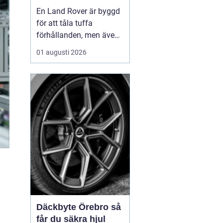
för lång livslängd
En Land Rover är byggd
och trygg körning
för att tåla tuffa
förhållanden, men även
den mest robusta bil
01 augusti 2026
slits med tiden. När
bromsar, fjädring eller
drivlina börjar ge sig
avgör valet av delar hur
bilen kommer att fu...
Däckbyte Örebro så
får du säkra hjul