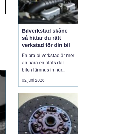
Bilverkstad skåne
så hittar du rätt
verkstad för din bil
En bra bilverkstad är mer
än bara en plats där
bilen lämnas in när
något går sönder. För
02 juni 2026
många bilägare i Skåne
handlar valet av
verkstad om trygghet,
vardagslogistik och i
längden också om
ekonomi. En bil som
servas regelbundet håller