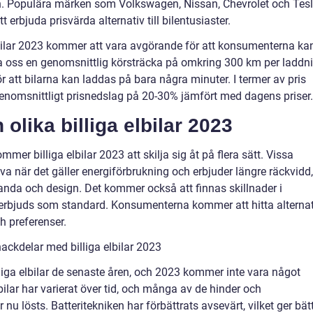
n. Populära märken som Volkswagen, Nissan, Chevrolet och Tes
 erbjuda prisvärda alternativ till bilentusiaster.
lbilar 2023 kommer att vara avgörande för att konsumenterna ka
ta oss en genomsnittlig körsträcka på omkring 300 km per laddn
att bilarna kan laddas på bara några minuter. I termer av pris
 genomsnittligt prisnedslag på 20-30% jämfört med dagens priser.
olika billiga elbilar 2023
mer billiga elbilar 2023 att skilja sig åt på flera sätt. Vissa
a när det gäller energiförbrukning och erbjuder längre räckvidd,
nda och design. Det kommer också att finnas skillnader i
 erbjuds som standard. Konsumenterna kommer att hitta alternat
h preferenser.
ackdelar med billiga elbilar 2023
lliga elbilar de senaste åren, och 2023 kommer inte vara något
ilar har varierat över tid, och många av de hinder och
u lösts. Batteritekniken har förbättrats avsevärt, vilket ger bät