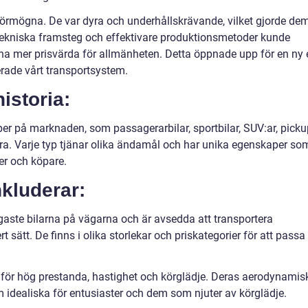
de förmögna. De var dyra och underhållskrävande, vilket gjorde de
 tekniska framsteg och effektivare produktionsmetoder kunde
rna mer prisvärda för allmänheten. Detta öppnade upp för en ny 
erade vårt transportsystem.
istoria:
yper på marknaden, som passagerarbilar, sportbilar, SUV:ar, picku
ågra. Varje typ tjänar olika ändamål och har unika egenskaper so
ter och köpare.
nkluderar:
igaste bilarna på vägarna och är avsedda att transportera
sätt. De finns i olika storlekar och priskategorier för att passa
de för hög prestanda, hastighet och körglädje. Deras aerodynamis
m idealiska för entusiaster och dem som njuter av körglädje.