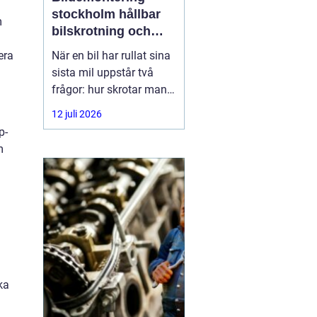
stockholm hållbar
m
bilskrotning och
smart reservdelsjakt
era
När en bil har rullat sina
sista mil uppstår två
frågor: hur skrotar man
den på ett korrekt sätt,
12 juli 2026
och hur tar man tillvara
p-
på delarna som
m
fortfarande fungerar? I
storstadsområdet kring
Stockholm har behovet
av
ka