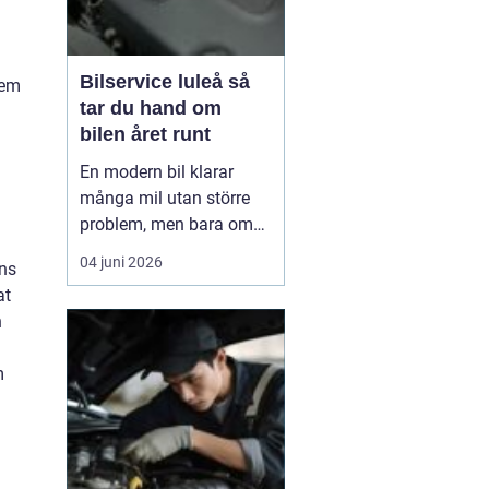
Bilservice luleå så
tem
tar du hand om
bilen året runt
En modern bil klarar
många mil utan större
problem, men bara om
service och underhåll
04 juni 2026
ens
sköts i tid. I ett klimat
at
som Norrbottens, med
h
kalla vintrar, saltade
vägar och snabba
m
skiftningar i temperatur,
ställs bilen inför extra
hårda påfrestningar.
Därfö...
.