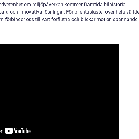
dvetenhet om miljöpåverkan kommer framtida bilhistoria
bara och innovativa lösningar. För bilentusiaster över hela värld
m förbinder oss till vårt förflutna och blickar mot en spännande