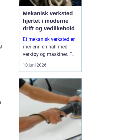
Mekanisk verksted
hjertet i moderne
drift og vedlikehold
Et mekanisk verksted er
g
mer enn en hall med
verktøy og maskiner. For
mange bedrifter er
10 juni 2026
verkstedet selve
sikkerhetsnettet som
gjør at produksjon,
anleggsdrift og transport
ikke stopper opp. Her k...
n