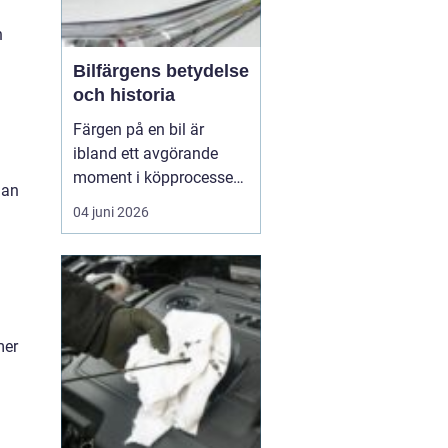
n
Bilfärgens betydelse
och historia
Färgen på en bil är
ibland ett avgörande
moment i köpprocessen,
dan
men det handlar om mer
04 juni 2026
än bara estetik. Bilfärg
är en kombination av
vetenskap och konst,
med en lång historia där
varje kulör b&...
mer