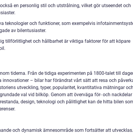
 också en personlig stil och utstrålning, vilket gör utseendet och
siaster.
iva teknologier och funktioner, som exempelvis infotainmentsys
gade av bilentusiaster.
g tillförlitlighet och hållbarhet är viktiga faktorer för att köpare
il.
enom tiderna. Från de tidiga experimenten på 1800-talet till dag
innovationer – bilar har förändrat vårt sätt att resa och påverk
toriens utveckling, typer, popularitet, kvantitativa mätningar oc
älgrundade val vid bilköp. Genom att överväga för- och nackdelar
standa, design, teknologi och pålitlighet kan de hitta bilen so
erenser.
ännande och dynamisk ämnesområde som fortsätter att utvecklas