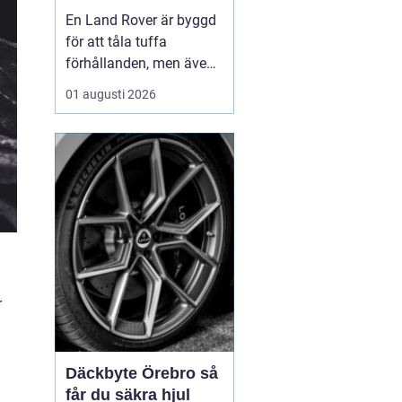
för lång livslängd
En Land Rover är byggd
och trygg körning
för att tåla tuffa
förhållanden, men även
den mest robusta bil
01 augusti 2026
slits med tiden. När
bromsar, fjädring eller
drivlina börjar ge sig
avgör valet av delar hur
bilen kommer att fu...
r
Däckbyte Örebro så
får du säkra hjul