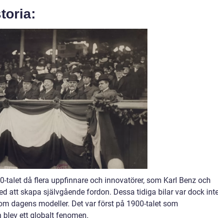
toria:
800-talet då flera uppfinnare och innovatörer, som Karl Benz och
d att skapa självgående fordon. Dessa tidiga bilar var dock int
a som dagens modeller. Det var först på 1900-talet som
ch blev ett globalt fenomen.