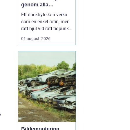
genom alla
säsonger
Ett däckbyte kan verka
som en enkel rutin, men
rätt hjul vid rätt tidpunkt
är avgörande för både
01 augusti 2026
säkerhet, komfort och
plånbok. I Örebro, där
vintrarna kan slå om
snabbt och somrarna
bjuda på både regn och
hetta, behöver bilägare
ha koll på lagar, vä...
e
Bildemontering