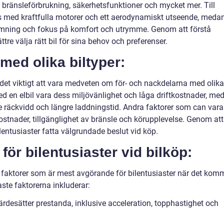
bränsleförbrukning, säkerhetsfunktioner och mycket mer. Till
s med kraftfulla motorer och ett aerodynamiskt utseende, meda
formning och fokus på komfort och utrymme. Genom att förstå
ttre välja rätt bil för sina behov och preferenser.
med olika biltyper:
 det viktigt att vara medveten om för- och nackdelarna med olika
med en elbil vara dess miljövänlighet och låga driftkostnader, me
 räckvidd och längre laddningstid. Andra faktorer som can vara
kostnader, tillgänglighet av bränsle och körupplevelse. Genom att
entusiaster fatta välgrundade beslut vid köp.
för bilentusiaster vid bilköp:
lka faktorer som är mest avgörande för bilentusiaster när det kom
gaste faktorerna inkluderar:
rdesätter prestanda, inklusive acceleration, topphastighet och