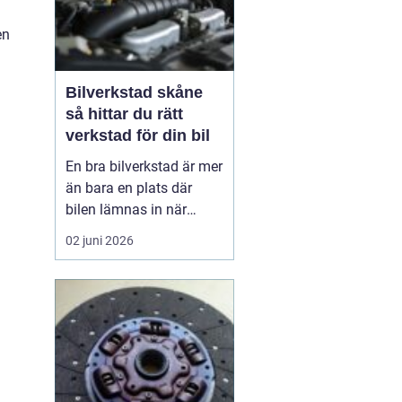
en
Bilverkstad skåne
så hittar du rätt
verkstad för din bil
En bra bilverkstad är mer
än bara en plats där
bilen lämnas in när
något går sönder. För
02 juni 2026
många bilägare i Skåne
handlar valet av
verkstad om trygghet,
vardagslogistik och i
längden också om
ekonomi. En bil som
servas regelbundet håller