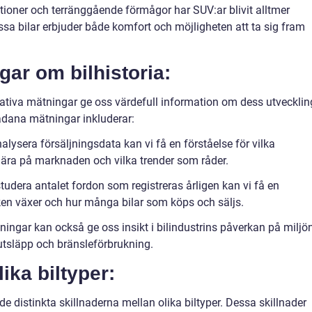
tioner och terränggående förmågor har SUV:ar blivit alltmer
ssa bilar erbjuder både komfort och möjligheten att ta sig fram
gar om bilhistoria:
itativa mätningar ge oss värdefull information om dess utvecklin
ådana mätningar inkluderar:
alysera försäljningsdata kan vi få en förståelse för vilka
ära på marknaden och vilka trender som råder.
tudera antalet fordon som registreras årligen kan vi få en
ken växer och hur många bilar som köps och säljs.
ningar kan också ge oss insikt i bilindustrins påverkan på miljö
utsläpp och bränsleförbrukning.
ika biltyper:
 de distinkta skillnaderna mellan olika biltyper. Dessa skillnader