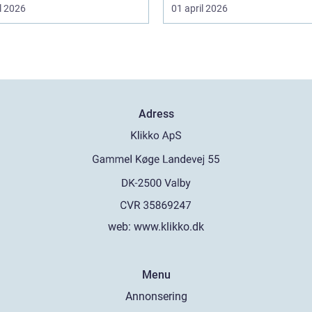
l 2026
01 april 2026
Adress
web:
www.klikko.dk
Menu
Annonsering