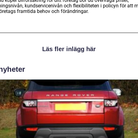
u köper bilförsäkring för ditt företag bör du överväga priset,
ingsnivån, kundservicenivån och flexibiliteten i policyn för att 
 företags framtida behov och förändringar.
Läs fler inlägg här
 nyheter