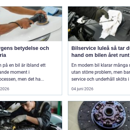
ärgens betydelse och
Bilservice luleå så tar du
ria
hand om bilen året runt
 på en bil är ibland ett
En modern bil klarar många 
ande moment i
utan större problem, men ba
cessen, men det ha...
service och underhåll sköts i ti
i 2026
04 juni 2026