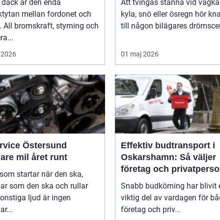
 däck är den enda
Att tvingas stanna vid vägka
ktytan mellan fordonet och
kyla, snö eller ösregn hör k
 All bromskraft, styrning och
till någon bilägares drömscen
ra...
 2026
01 maj 2026
ervice Östersund
Effektiv budtransport i
are mil året runt
Oskarshamn: Så väljer
företag och privatpers
 som startar när den ska,
rätt lösning
ar som den ska och rullar
Snabb budkörning har blivit 
onstiga ljud är ingen
viktig del av vardagen för b
ar...
företag och priv...