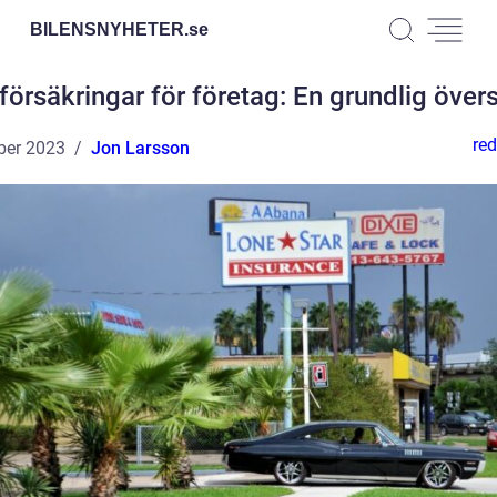
BILENSNYHETER.
se
lförsäkringar för företag: En grundlig övers
red
ber 2023
Jon Larsson