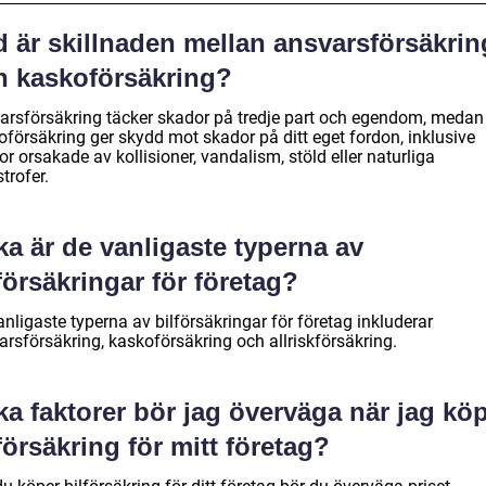
d är skillnaden mellan ansvarsförsäkrin
h kaskoförsäkring?
arsförsäkring täcker skador på tredje part och egendom, medan
oförsäkring ger skydd mot skador på ditt eget fordon, inklusive
r orsakade av kollisioner, vandalism, stöld eller naturliga
trofer.
ka är de vanligaste typerna av
försäkringar för företag?
nligaste typerna av bilförsäkringar för företag inkluderar
arsförsäkring, kaskoförsäkring och allriskförsäkring.
ka faktorer bör jag överväga när jag kö
försäkring för mitt företag?