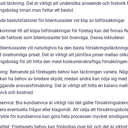
d täckning. Det är viktigt att undersöka anseende och historik f
ingsbolag innan man fattar ett beslut.
e beslutsfaktorer för bilentusiaster vid köp av bilförsäkringar
kommer till att köpa bilförsäkringar för företag kan det finnas fl
de faktorer som bilentusiaster bör överväga. Dessa inkluderar:
 Bilentusiaster vill naturligtvis ha den bästa försäkringsdäckninge
 överkomliga priset. Det är viktigt att jämföra priser mellan olik
ingsbolag för att hitta den mest konkurrenskraftiga försäkringen
ning: Beroende på företagets behov kan täckningen variera. Någ
 kan ha behov av bredare skydd, medan andra kan nöja sig med
ggande ansvarsförsäkring. Det är viktigt att hitta en balans mel
ivå och kostnad.
ervice: Bra kundservice är viktigt när det gäller försäkringsäre
era eventuella frågor eller klagomål. Att välja ett försäkringsbo
t rykte för kundservice kan göra hela processen mycket smidigare
bilitet: Företagets behov kan förändras över tid, och det är viktigt