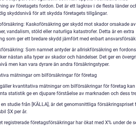
ng av företagets fordon. Det är ett lagkrav i de flesta länder oc
ig skyddsnivå för att skydda företagets tillgångar.
oförsäkring: Kaskoförsäkring ger skydd mot skador orsakade av
ner, vandalism, stöld eller naturliga katastrofer. Detta är en extra
ing som ger ett bredare skydd jämfört med enbart ansvarsförsäk
skförsäkring: Som namnet antyder är allriskförsäkring en fordons
ker nästan alla typer av skador och händelser. Det ger en överg
ivå men kan vara dyrare än andra försäkringstyper.
ativa mätningar om bilförsäkringar för företag
gäller kvantitativa mätningar om bilförsäkringar för företag kan
anta statistik ge en djupare förståelse av marknaden och dess tr
 en studie från [KÄLLA], är det genomsnittliga försäkringspriset 
bil $X per år.
et registrerade företagsförsäkringar har ökat med X% under de 