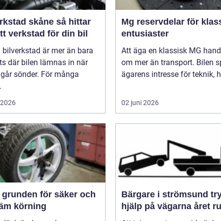
stad skåne så hittar
Mg reservdelar för klas
tt verkstad för din bil
entusiaster
 bilverkstad är mer än bara
Att äga en klassisk MG hand
ts där bilen lämnas in när
om mer än transport. Bilen s
 går sönder. För många
ägarens intresse för teknik, hi
.
i 2026
02 juni 2026
och
Bärgare i strömsund trygg
äm körning
hjälp på vägarna året r