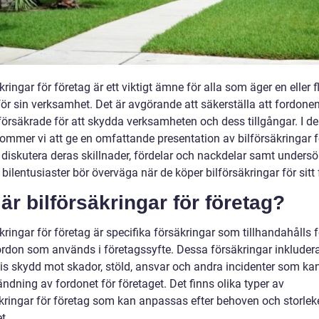
kringar för företag är ett viktigt ämne för alla som äger en eller f
ör sin verksamhet. Det är avgörande att säkerställa att fordonen
 försäkrade för att skydda verksamheten och dess tillgångar. I d
kommer vi att ge en omfattande presentation av bilförsäkringar f
 diskutera deras skillnader, fördelar och nackdelar samt undersö
 bilentusiaster bör överväga när de köper bilförsäkringar för sitt 
är bilförsäkringar för företag?
kringar för företag är specifika försäkringar som tillhandahålls f
ordon som används i företagssyfte. Dessa försäkringar inkluder
vis skydd mot skador, stöld, ansvar och andra incidenter som ka
ndning av fordonet för företaget. Det finns olika typer av
äkringar för företag som kan anpassas efter behoven och storlek
t.