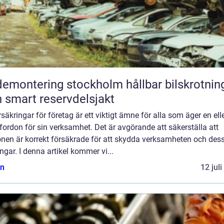
montering stockholm hållbar bilskrotning
 smart reservdelsjakt
rsäkringar för företag är ett viktigt ämne för alla som äger en ell
 fordon för sin verksamhet. Det är avgörande att säkerställa att
onen är korrekt försäkrade för att skydda verksamheten och des
ångar. I denna artikel kommer vi...
n
12 jul