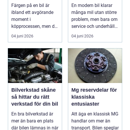
Färgen på en bil är
En modern bil klarar
ibland ett avgörande
många mil utan större
moment i
problem, men bara om
köpprocessen, men det
service och underhåll
ha...
sköts i tid. I...
04 juni 2026
04 juni 2026
Bilverkstad skåne
Mg reservdelar för
så hittar du rätt
klassiska
verkstad för din bil
entusiaster
En bra bilverkstad är
Att äga en klassisk MG
mer än bara en plats
handlar om mer än
där bilen lämnas in när
transport. Bilen speglar