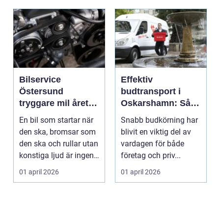
Bilservice
Effektiv
Östersund
budtransport i
tryggare mil året
Oskarshamn: Så
runt
väljer företag och
En bil som startar när
Snabb budkörning har
privatpersoner rätt
den ska, bromsar som
blivit en viktig del av
lösning
den ska och rullar utan
vardagen för både
konstiga ljud är ingen
företag och priv...
självklar...
01 april 2026
01 april 2026