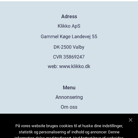
Adress
web:
www.klikko.dk
Menu
Annonsering
Om oss
Cookies
På vores website bruges cookies til at huske dine indstillinger,
Kontakta oss
statistik og personalisering af indhold og annoncer. Denne
Sitemap