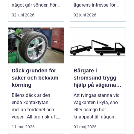
något går sönder. För
ägarens intresse för
många biläg...
teknik, histo...
02 juni 2026
02 juni 2026
Däck grunden för
Bärgare i
säker och bekväm
strömsund trygg
körning
hjälp på vägarna
året runt
Bilens däck är den
Att tvingas stanna vid
enda kontaktytan
vägkanten i kyla, snö
mellan fordonet och
eller ösregn hör
vägen. All bromskraft,
knappast till någon
styrning och accelera...
bilägares drömscen...
11 maj 2026
01 maj 2026