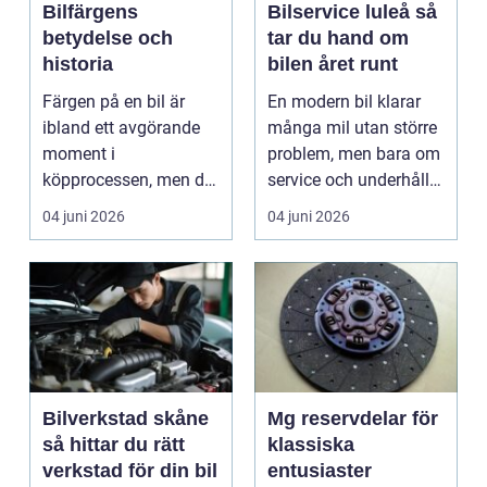
Bilfärgens
Bilservice luleå så
betydelse och
tar du hand om
historia
bilen året runt
Färgen på en bil är
En modern bil klarar
ibland ett avgörande
många mil utan större
moment i
problem, men bara om
köpprocessen, men det
service och underhåll
ha...
sköts i tid. I...
04 juni 2026
04 juni 2026
Bilverkstad skåne
Mg reservdelar för
så hittar du rätt
klassiska
verkstad för din bil
entusiaster