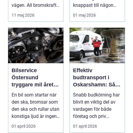
vägen. All bromskraft,
knappast till någon
styrning och accelera...
bilägares drömscen...
11 maj 2026
01 maj 2026
Bilservice
Effektiv
Östersund
budtransport i
tryggare mil året
Oskarshamn: Så
runt
väljer företag och
En bil som startar när
Snabb budkörning har
privatpersoner rätt
den ska, bromsar som
blivit en viktig del av
lösning
den ska och rullar utan
vardagen för både
konstiga ljud är ingen
företag och priv...
självklar...
01 april 2026
01 april 2026