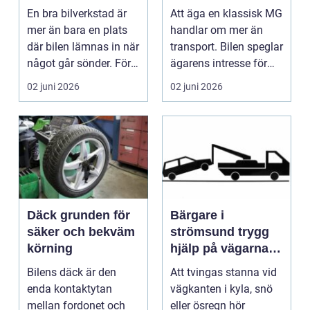
En bra bilverkstad är
Att äga en klassisk MG
mer än bara en plats
handlar om mer än
där bilen lämnas in när
transport. Bilen speglar
något går sönder. För
ägarens intresse för
många biläg...
teknik, histo...
02 juni 2026
02 juni 2026
Däck grunden för
Bärgare i
säker och bekväm
strömsund trygg
körning
hjälp på vägarna
året runt
Bilens däck är den
Att tvingas stanna vid
enda kontaktytan
vägkanten i kyla, snö
mellan fordonet och
eller ösregn hör