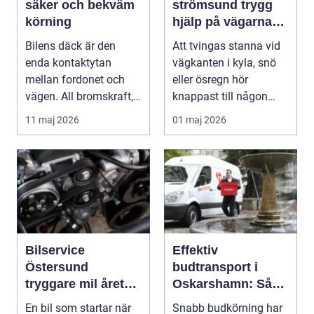
säker och bekväm
strömsund trygg
körning
hjälp på vägarna
året runt
Bilens däck är den
Att tvingas stanna vid
enda kontaktytan
vägkanten i kyla, snö
mellan fordonet och
eller ösregn hör
vägen. All bromskraft,
knappast till någon
styrning och accelera...
bilägares drömscen...
11 maj 2026
01 maj 2026
Bilservice
Effektiv
Östersund
budtransport i
tryggare mil året
Oskarshamn: Så
runt
väljer företag och
En bil som startar när
Snabb budkörning har