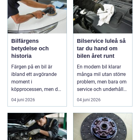
Bilfärgens
Bilservice luleå så
betydelse och
tar du hand om
historia
bilen året runt
Färgen på en bil är
En modern bil klarar
ibland ett avgörande
många mil utan större
moment i
problem, men bara om
köpprocessen, men det
service och underhåll
ha...
sköts i tid. I...
04 juni 2026
04 juni 2026