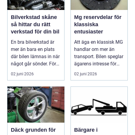
Bilverkstad skåne
Mg reservdelar för
så hittar du rätt
klassiska
verkstad för din bil
entusiaster
En bra bilverkstad är
Att äga en klassisk MG
mer än bara en plats
handlar om mer än
där bilen lämnas in när
transport. Bilen speglar
något går sönder. För
ägarens intresse för
många biläg...
teknik, histo...
02 juni 2026
02 juni 2026
Däck grunden för
Bärgare i