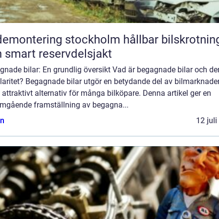
montering stockholm hållbar bilskrotning
 smart reservdelsjakt
nade bilar: En grundlig översikt Vad är begagnade bilar och de
laritet? Begagnade bilar utgör en betydande del av bilmarknade
t attraktivt alternativ för många bilköpare. Denna artikel ger en
mgående framställning av begagna...
n
12 jul