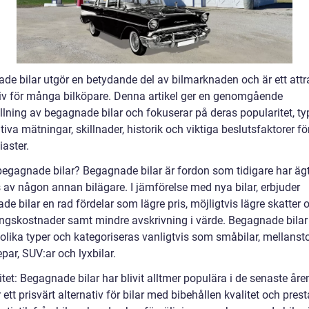
de bilar utgör en betydande del av bilmarknaden och är ett attra
tiv för många bilköpare. Denna artikel ger en genomgående
lning av begagnade bilar och fokuserar på deras popularitet, typ
tiva mätningar, skillnader, historik och viktiga beslutsfaktorer fö
iaster.
begagnade bilar? Begagnade bilar är fordon som tidigare har äg
 av någon annan bilägare. I jämförelse med nya bilar, erbjuder
e bilar en rad fördelar som lägre pris, möjligtvis lägre skatter 
ingskostnader samt mindre avskrivning i värde. Begagnade bilar
olika typer och kategoriseras vanligtvis som småbilar, mellanstor
par, SUV:ar och lyxbilar.
tet: Begagnade bilar har blivit alltmer populära i de senaste åre
 ett prisvärt alternativ för bilar med bibehållen kvalitet och pres