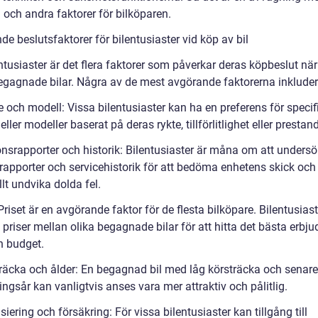
 och andra faktorer för bilköparen.
e beslutsfaktorer för bilentusiaster vid köp av bil
ntusiaster är det flera faktorer som påverkar deras köpbeslut när
begagnade bilar. Några av de mest avgörande faktorerna inkluder
 och modell: Vissa bilentusiaster kan ha en preferens för specif
ller modeller baserat på deras rykte, tillförlitlighet eller prestan
onsrapporter och historik: Bilentusiaster är måna om att unders
rapporter och servicehistorik för att bedöma enhetens skick och
lt undvika dolda fel.
 Priset är en avgörande faktor för de flesta bilköpare. Bilentusias
priser mellan olika begagnade bilar för att hitta det bästa erbj
n budget.
träcka och ålder: En begagnad bil med låg körsträcka och senare
ningsår kan vanligtvis anses vara mer attraktiv och pålitlig.
siering och försäkring: För vissa bilentusiaster kan tillgång till