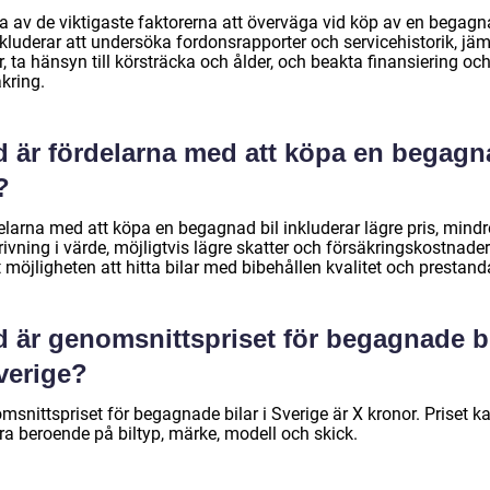
a av de viktigaste faktorerna att överväga vid köp av en begag
nkluderar att undersöka fordonsrapporter och servicehistorik, jä
r, ta hänsyn till körsträcka och ålder, och beakta finansiering oc
kring.
d är fördelarna med att köpa en begagn
?
elarna med att köpa en begagnad bil inkluderar lägre pris, mindr
ivning i värde, möjligtvis lägre skatter och försäkringskostnader
möjligheten att hitta bilar med bibehållen kvalitet och prestand
d är genomsnittspriset för begagnade bi
verige?
snittspriset för begagnade bilar i Sverige är X kronor. Priset k
ra beroende på biltyp, märke, modell och skick.