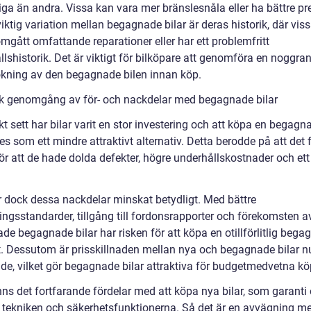
itliga än andra. Vissa kan vara mer bränslesnåla eller ha bättre p
ktig variation mellan begagnade bilar är deras historik, där vis
mgått omfattande reparationer eller har ett problemfritt
lshistorik. Det är viktigt för bilköpare att genomföra en noggra
kning av den begagnade bilen innan köp.
sk genomgång av för- och nackdelar med begagnade bilar
kt sett har bilar varit en stor investering och att köpa en begagna
s som ett mindre attraktivt alternativ. Detta berodde på att det
ör att de hade dolda defekter, högre underhållskostnader och ett
r dock dessa nackdelar minskat betydligt. Med bättre
ningsstandarder, tillgång till fordonsrapporter och förekomsten a
rade begagnade bilar har risken för att köpa en otillförlitlig bega
. Dessutom är prisskillnaden mellan nya och begagnade bilar n
de, vilket gör begagnade bilar attraktiva för budgetmedvetna kö
nns det fortfarande fördelar med att köpa nya bilar, som garanti
 tekniken och säkerhetsfunktionerna. Så det är en avvägning me