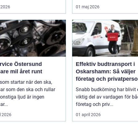
 2026
01 maj 2026
ervice Östersund
Effektiv budtransport i
are mil året runt
Oskarshamn: Så väljer
företag och privatpers
 som startar när den ska,
rätt lösning
ar som den ska och rullar
Snabb budkörning har blivit 
onstiga ljud är ingen
viktig del av vardagen för b
ar...
företag och priv...
l 2026
01 april 2026