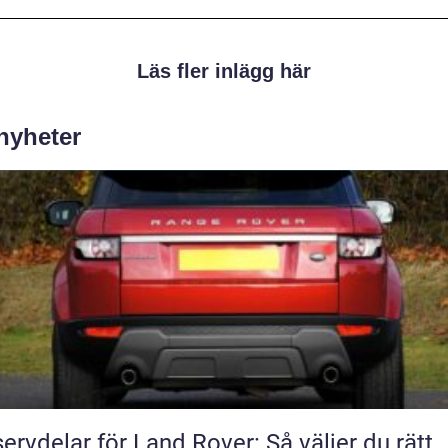
Läs fler inlägg här
 nyheter
ervdelar för Land Rover: Så väljer du rätt