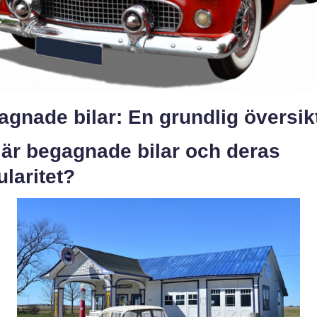
gnade bilar: En grundlig översik
 är begagnade bilar och deras
laritet?