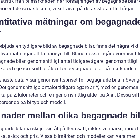
tatistik från bilmarknaden har försäljningen av begagnade bilar 
ocent de senaste åren, vilket visar på deras stora efterfrågan.
ntitativa mätningar om begagnad
r
erbjuda en tydligare bild av begagnade bilar, finns det några vikt
tiva mätningar att ta hänsyn till. Bland dessa ingår genomsnittli
gnade bilar, genomsnittligt antal tidigare ägare, genomsnittligt
cka och genomsnittlig ålder för begagnade bilar på marknaden.
enaste data visar genomsnittspriset för begagnade bilar i Sverig
Det genomsnittliga antalet tidigare ägare är Y, med en genomsnit
ka på Z kilometer och en genomsnittlig ålder på A år. Dessa siff
 beroende på biltyp och modell.
lnader mellan olika begagnade bi
nade bilarna skiljer sig åt på flera sätt, inklusive märke, modell,
cka, skick och pris. Vissa bilmärken och modeller kan vara mer