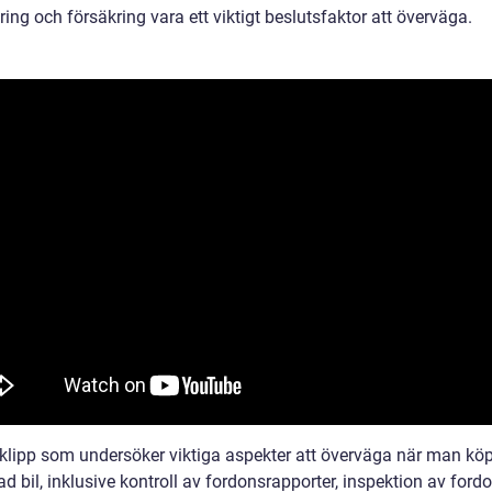
ring och försäkring vara ett viktigt beslutsfaktor att överväga.
klipp som undersöker viktiga aspekter att överväga när man köp
 bil, inklusive kontroll av fordonsrapporter, inspektion av ford