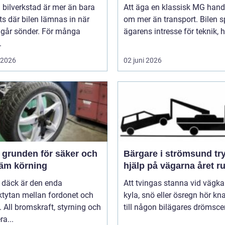
 bilverkstad är mer än bara
Att äga en klassisk MG hand
ts där bilen lämnas in när
om mer än transport. Bilen s
 går sönder. För många
ägarens intresse för teknik, hi
.
i 2026
02 juni 2026
och
Bärgare i strömsund trygg
äm körning
hjälp på vägarna året r
 däck är den enda
Att tvingas stanna vid vägka
ktytan mellan fordonet och
kyla, snö eller ösregn hör k
 All bromskraft, styrning och
till någon bilägares drömscen
ra...