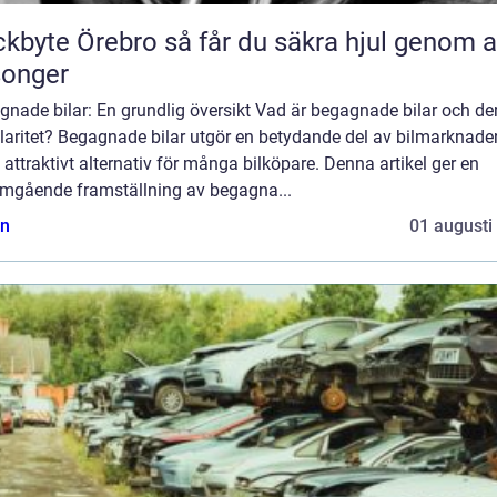
Örebro så får du säkra hjul genom alla
songer
nade bilar: En grundlig översikt Vad är begagnade bilar och de
laritet? Begagnade bilar utgör en betydande del av bilmarknade
t attraktivt alternativ för många bilköpare. Denna artikel ger en
mgående framställning av begagna...
n
01 augusti