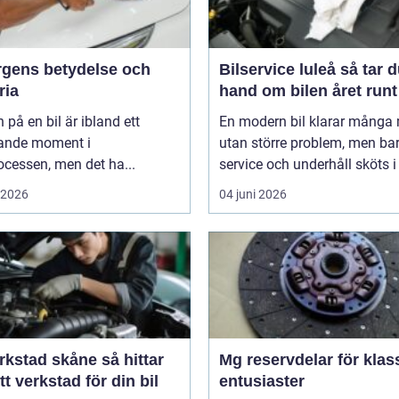
ärgens betydelse och
Bilservice luleå så tar du
ria
hand om bilen året runt
 på en bil är ibland ett
En modern bil klarar många 
ande moment i
utan större problem, men ba
cessen, men det ha...
service och underhåll sköts i ti
i 2026
04 juni 2026
stad skåne så hittar
Mg reservdelar för klas
tt verkstad för din bil
entusiaster