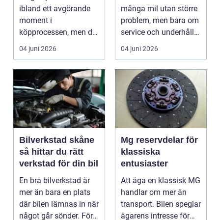
ibland ett avgörande
många mil utan större
moment i
problem, men bara om
köpprocessen, men det
service och underhåll
ha...
sköts i tid. I...
04 juni 2026
04 juni 2026
Bilverkstad skåne
Mg reservdelar för
så hittar du rätt
klassiska
verkstad för din bil
entusiaster
En bra bilverkstad är
Att äga en klassisk MG
mer än bara en plats
handlar om mer än
där bilen lämnas in när
transport. Bilen speglar
något går sönder. För
ägarens intresse för