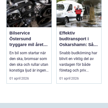
Bilservice
Effektiv
Östersund
budtransport i
tryggare mil året
Oskarshamn: Så
runt
väljer företag och
En bil som startar när
Snabb budkörning har
privatpersoner rätt
den ska, bromsar som
blivit en viktig del av
lösning
den ska och rullar utan
vardagen för både
konstiga ljud är ingen
företag och priv...
självklar...
01 april 2026
01 april 2026