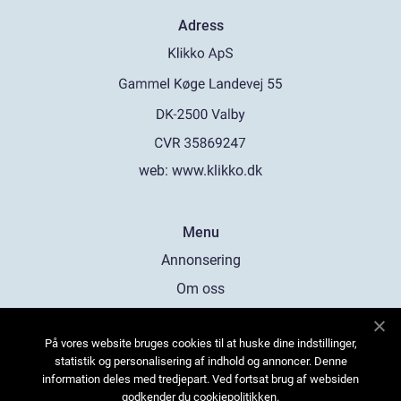
Adress
web:
www.klikko.dk
Menu
Annonsering
Om oss
Cookies
På vores website bruges cookies til at huske dine indstillinger,
Kontakta oss
statistik og personalisering af indhold og annoncer. Denne
Sitemap
information deles med tredjepart. Ved fortsat brug af websiden
godkender du cookiepolitikken.