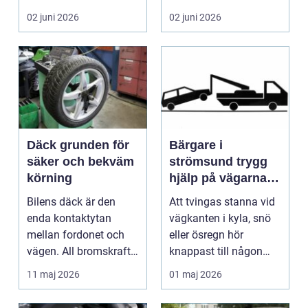
många biläg...
teknik, histo...
02 juni 2026
02 juni 2026
Däck grunden för
Bärgare i
säker och bekväm
strömsund trygg
körning
hjälp på vägarna
året runt
Bilens däck är den
Att tvingas stanna vid
enda kontaktytan
vägkanten i kyla, snö
mellan fordonet och
eller ösregn hör
vägen. All bromskraft,
knappast till någon
styrning och accelera...
bilägares drömscen...
11 maj 2026
01 maj 2026