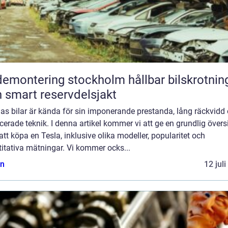
montering stockholm hållbar bilskrotning
 smart reservdelsjakt
las bilar är kända för sin imponerande prestanda, lång räckvidd
erade teknik. I denna artikel kommer vi att ge en grundlig övers
att köpa en Tesla, inklusive olika modeller, popularitet och
itativa mätningar. Vi kommer ocks...
n
12 jul