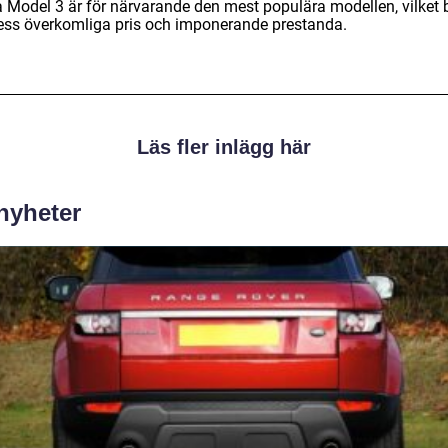
a Model 3 är för närvarande den mest populära modellen, vilket 
ess överkomliga pris och imponerande prestanda.
Läs fler inlägg här
 nyheter