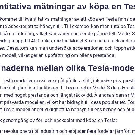
titativa mätningar av köpa en Te
kommer till kvantitativa mätningar av att köpa en Tesla finns det
nta aspekter att ta hänsyn till. Till exempel kan man titta på Tes
d på en laddning, vilket kan variera beroende på modell. Model 
vidd på upp till 400 miles, medan Model 3 kan ha en räckvidd på 
es. Dessutom kan man undersöka accelerationen och topphasti
e modell, vilket ger en uppfattning om bilens prestanda.
lnaderna mellan olika Tesla-model
 Tesla-modellerna skiljer sig åt på flera sätt, inklusive pris, pres
 och tillgängliga funktioner. Till exempel är Model S den dyrast
n med högst prestanda och längst räckvidd. Å andra sidan är M
 prisvärda modellen, vilket har bidragit till dess popularitet. För
tt Tesla-modell är det viktigt att ta hänsyn till ens behov och bud
sk genomgång av för- och nackdelar med köpa en Tesla:
r revolutionerat bilindustrin och erbjuder flera fördelar jämfört