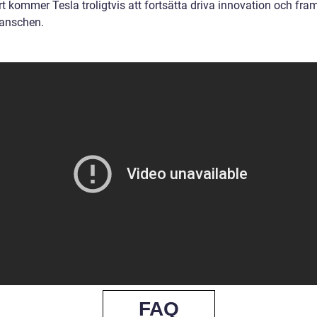
t kommer Tesla troligtvis att fortsätta driva innovation och fra
anschen.
FAQ