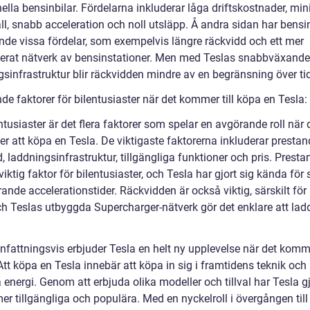
nella bensinbilar. Fördelarna inkluderar låga driftskostnader, min
l, snabb acceleration och noll utsläpp. Å andra sidan har bensin
ande vissa fördelar, som exempelvis längre räckvidd och ett mer
lerat nätverk av bensinstationer. Men med Teslas snabbväxande
sinfrastruktur blir räckvidden mindre av en begränsning över tid
e faktorer för bilentusiaster när det kommer till köpa en Tesla:
ntusiaster är det flera faktorer som spelar en avgörande roll när 
r att köpa en Tesla. De viktigaste faktorerna inkluderar prestan
, laddningsinfrastruktur, tillgängliga funktioner och pris. Presta
viktig faktor för bilentusiaster, och Tesla har gjort sig kända för 
nde accelerationstider. Räckvidden är också viktig, särskilt för
och Teslas utbyggda Supercharger-nätverk gör det enklare att lad
attningsvis erbjuder Tesla en helt ny upplevelse när det kommer
Att köpa en Tesla innebär att köpa in sig i framtidens teknik och
 energi. Genom att erbjuda olika modeller och tillval har Tesla gj
mer tillgängliga och populära. Med en nyckelroll i övergången till