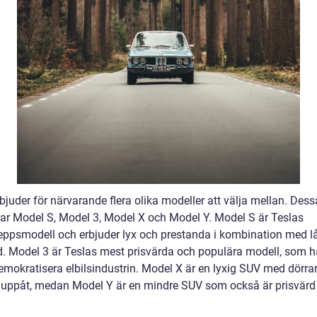
bjuder för närvarande flera olika modeller att välja mellan. Dess
rar Model S, Model 3, Model X och Model Y. Model S är Teslas
eppsmodell och erbjuder lyx och prestanda i kombination med l
d. Model 3 är Teslas mest prisvärda och populära modell, som ha
 demokratisera elbilsindustrin. Model X är en lyxig SUV med dörr
uppåt, medan Model Y är en mindre SUV som också är prisvärd
.