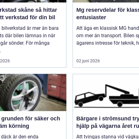
stad skåne så hittar
Mg reservdelar för klas
tt verkstad för din bil
entusiaster
 bilverkstad är mer än bara
Att äga en klassisk MG hand
ts där bilen lämnas in när
om mer än transport. Bilen s
 går sönder. För många
ägarens intresse för teknik, hi
.
i 2026
02 juni 2026
och
Bärgare i strömsund trygg
äm körning
hjälp på vägarna året r
 däck är den enda
Att tvingas stanna vid vägka