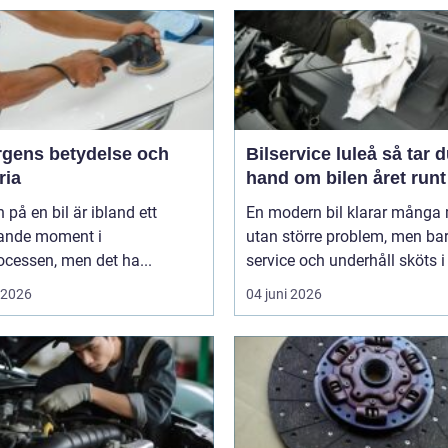
ärgens betydelse och
Bilservice luleå så tar du
ria
hand om bilen året runt
 på en bil är ibland ett
En modern bil klarar många 
ande moment i
utan större problem, men ba
cessen, men det ha...
service och underhåll sköts i ti
i 2026
04 juni 2026