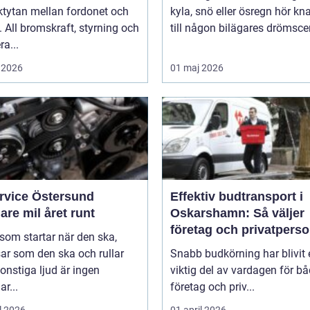
ktytan mellan fordonet och
kyla, snö eller ösregn hör k
 All bromskraft, styrning och
till någon bilägares drömscen
ra...
 2026
01 maj 2026
ervice Östersund
Effektiv budtransport i
are mil året runt
Oskarshamn: Så väljer
företag och privatpers
 som startar när den ska,
rätt lösning
ar som den ska och rullar
Snabb budkörning har blivit 
onstiga ljud är ingen
viktig del av vardagen för b
ar...
företag och priv...
l 2026
01 april 2026