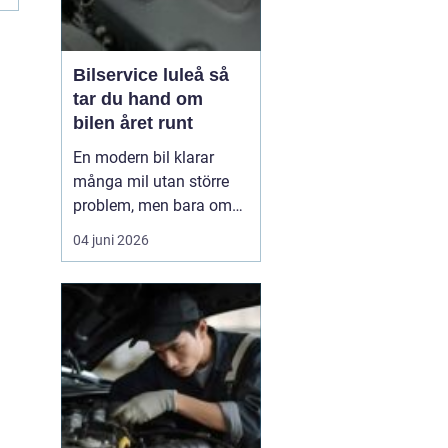
Bilservice luleå så
tar du hand om
bilen året runt
En modern bil klarar
många mil utan större
problem, men bara om
service och underhåll
04 juni 2026
sköts i tid. I ett klimat
som Norrbottens, med
kalla vintrar, saltade
vägar och snabba
skiftningar i temperatur,
ställs bilen inför extra
hårda påfrestningar.
Därfö...