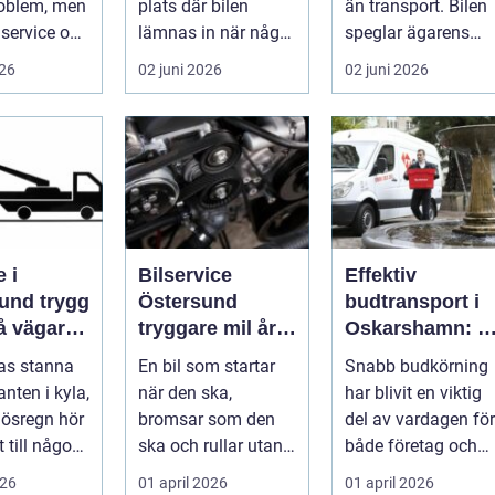
roblem, men
plats där bilen
än transport. Bilen
service och
lämnas in när något
speglar ägarens
 sköts i tid.
går sönder. För
intresse för teknik,
026
02 juni 2026
02 juni 2026
många biläg...
histo...
 i
Bilservice
Effektiv
 trygg
Östersund
budtransport i
på vägarna
tryggare mil året
Oskarshamn: S
nt
runt
väljer företag
gas stanna
En bil som startar
Snabb budkörning
och
nten i kyla,
när den ska,
har blivit en viktig
privatpersoner
r ösregn hör
bromsar som den
del av vardagen för
rätt lösning
 till någon
ska och rullar utan
både företag och
s
konstiga ljud är
priv...
026
01 april 2026
01 april 2026