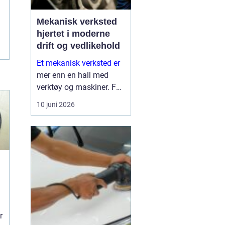
Mekanisk verksted
hjertet i moderne
drift og vedlikehold
Et mekanisk verksted er
mer enn en hall med
verktøy og maskiner. For
mange bedrifter er
10 juni 2026
verkstedet selve
sikkerhetsnettet som
gjør at produksjon,
anleggsdrift og transport
ikke stopper opp. Her k...
r