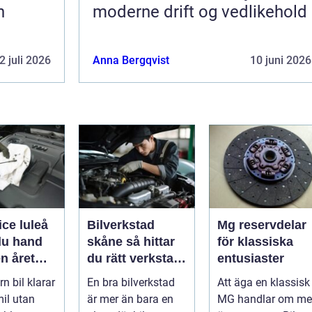
h
moderne drift og vedlikehold
2 juli 2026
Anna Bergqvist
10 juni 2026
ice luleå
Bilverkstad
Mg reservdelar
du hand
skåne så hittar
för klassiska
n året
du rätt verkstad
entusiaster
för din bil
n bil klarar
En bra bilverkstad
Att äga en klassisk
il utan
är mer än bara en
MG handlar om me