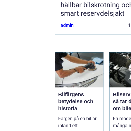
hållbar bilskrotning oc
smart reservdelsjakt
admin
1
Bilfärgens
Bilserv
betydelse och
så tar 
historia
om bile
runt
Färgen på en bil är
En moder
ibland ett
många m