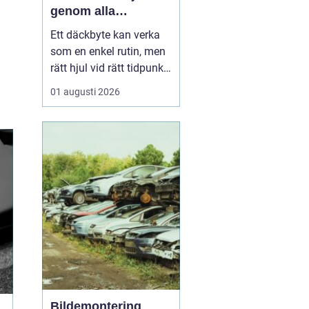
genom alla
säsonger
Ett däckbyte kan verka
som en enkel rutin, men
rätt hjul vid rätt tidpunkt
är avgörande för både
01 augusti 2026
säkerhet, komfort och
plånbok. I Örebro, där
vintrarna kan slå om
snabbt och somrarna
bjuda på både regn och
hetta, behöver bilägare
ha koll på lagar, vä...
Bildemontering