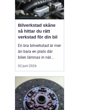
Bilverkstad skåne
så hittar du rätt
verkstad för din bil
En bra bilverkstad är mer
än bara en plats där
bilen lämnas in när
något går sönder. För
02 juni 2026
många bilägare i Skåne
handlar valet av
verkstad om trygghet,
vardagslogistik och i
längden också om
ekonomi. En bil som
servas regelbundet håller