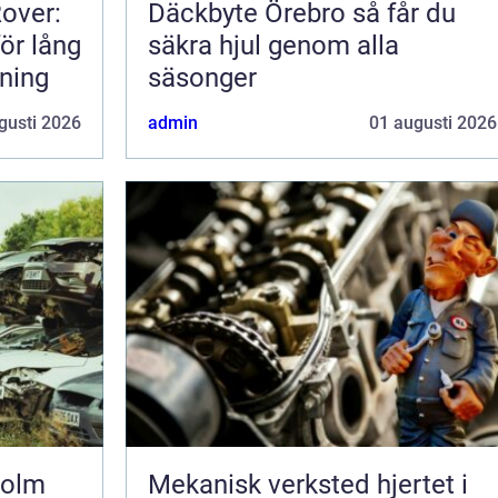
Rover:
Däckbyte Örebro så får du
för lång
säkra hjul genom alla
rning
säsonger
gusti 2026
admin
01 augusti 2026
holm
Mekanisk verksted hjertet i