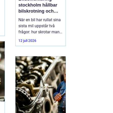
stockholm hållbar
bilskrotning och
smart reservdelsjakt
När en bil har rullat sina
sista mil uppstår två
frågor: hur skrotar man
den på ett korrekt sätt,
12 juli 2026
och hur tar man tillvara
på delarna som
fortfarande fungerar? I
storstadsområdet kring
Stockholm har behovet
av