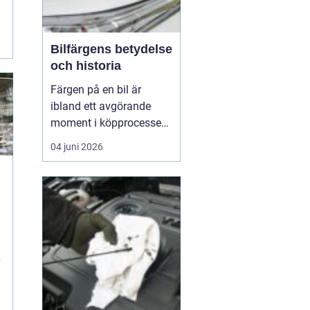
Bilfärgens betydelse
och historia
Färgen på en bil är
ibland ett avgörande
moment i köpprocessen,
men det handlar om mer
04 juni 2026
än bara estetik. Bilfärg
är en kombination av
vetenskap och konst,
å
med en lång historia där
varje kulör b&...