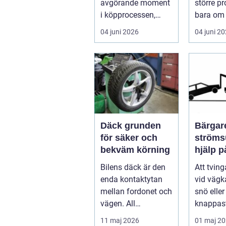
avgörande moment
större p
i köpprocessen,
bara om 
men det ha...
underhåll
04 juni 2026
04 juni 2
I...
Däck grunden
Bärgare
för säker och
strömsund
bekväm körning
hjälp 
året ru
Bilens däck är den
Att tvin
enda kontaktytan
vid vägka
mellan fordonet och
snö elle
vägen. All
knappast
bromskraft, styrning
bilägare
11 maj 2026
01 maj 2