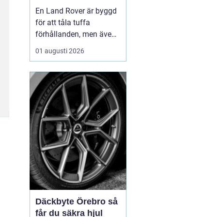
för lång livslängd
En Land Rover är byggd
och trygg körning
för att tåla tuffa
förhållanden, men även
den mest robusta bil
01 augusti 2026
slits med tiden. När
bromsar, fjädring eller
drivlina börjar ge sig
avgör valet av delar hur
bilen kommer att fu...
Däckbyte Örebro så
får du säkra hjul