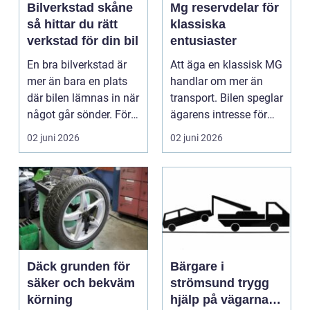
Bilverkstad skåne
Mg reservdelar för
så hittar du rätt
klassiska
verkstad för din bil
entusiaster
En bra bilverkstad är
Att äga en klassisk MG
mer än bara en plats
handlar om mer än
där bilen lämnas in när
transport. Bilen speglar
något går sönder. För
ägarens intresse för
många biläg...
teknik, histo...
02 juni 2026
02 juni 2026
Däck grunden för
Bärgare i
säker och bekväm
strömsund trygg
körning
hjälp på vägarna