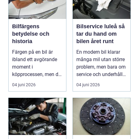
Bilfärgens
Bilservice luleå så
betydelse och
tar du hand om
historia
bilen året runt
Färgen på en bil är
En modern bil klarar
ibland ett avgörande
många mil utan större
moment i
problem, men bara om
köpprocessen, men det
service och underhåll
ha...
sköts i tid. I...
04 juni 2026
04 juni 2026