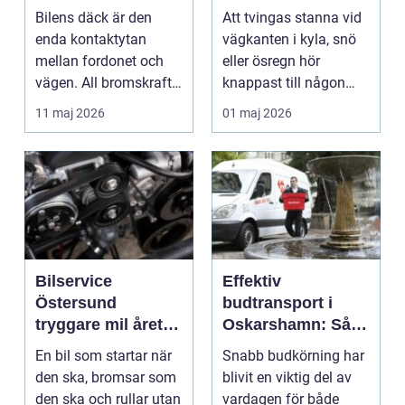
året runt
Bilens däck är den
Att tvingas stanna vid
enda kontaktytan
vägkanten i kyla, snö
mellan fordonet och
eller ösregn hör
vägen. All bromskraft,
knappast till någon
styrning och accelera...
bilägares drömscen...
11 maj 2026
01 maj 2026
Bilservice
Effektiv
Östersund
budtransport i
tryggare mil året
Oskarshamn: Så
runt
väljer företag och
En bil som startar när
Snabb budkörning har
privatpersoner rätt
den ska, bromsar som
blivit en viktig del av
lösning
den ska och rullar utan
vardagen för både