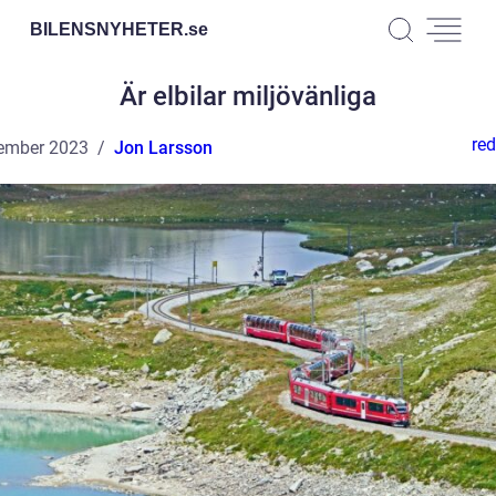
BILENSNYHETER.
se
Är elbilar miljövänliga
red
ember 2023
Jon Larsson