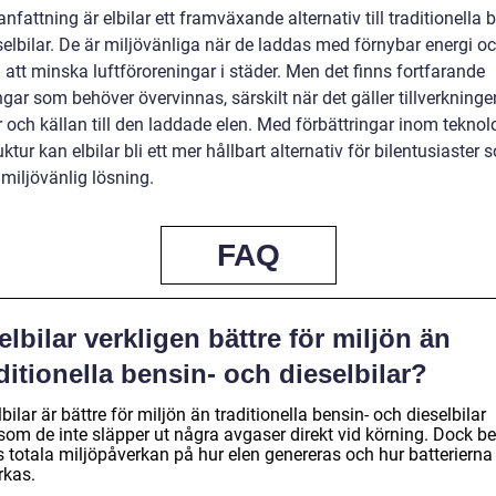
fattning är elbilar ett framväxande alternativ till traditionella 
selbilar. De är miljövänliga när de laddas med förnybar energi o
ll att minska luftföroreningar i städer. Men det finns fortfarande
ar som behöver övervinnas, särskilt när det gäller tillverkninge
r och källan till den laddade elen. Med förbättringar inom teknol
uktur kan elbilar bli ett mer hållbart alternativ för bilentusiaster 
 miljövänlig lösning.
FAQ
elbilar verkligen bättre för miljön än
ditionella bensin- och dieselbilar?
lbilar är bättre för miljön än traditionella bensin- och dieselbilar
som de inte släpper ut några avgaser direkt vid körning. Dock be
s totala miljöpåverkan på hur elen genereras och hur batterierna
erkas.