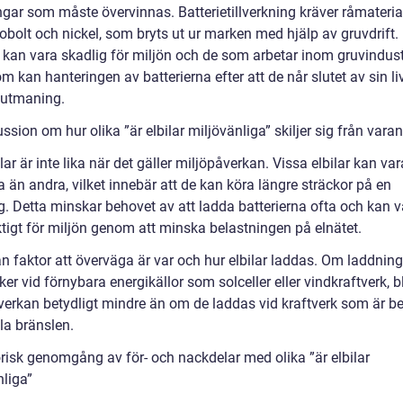
gar som måste övervinnas. Batterietillverkning kräver råmateri
kobolt och nickel, som bryts ut ur marken med hjälp av gruvdrift
 kan vara skadlig för miljön och de som arbetar inom gruvindust
 kan hanteringen av batterierna efter att de når slutet av sin l
 utmaning.
ssion om hur olika ”är elbilar miljövänliga” skiljer sig från vara
ilar är inte lika när det gäller miljöpåverkan. Vissa elbilar kan va
a än andra, vilket innebär att de kan köra längre sträckor på en
g. Detta minskar behovet av att ladda batterierna ofta och kan v
ktigt för miljön genom att minska belastningen på elnätet.
n faktor att överväga är var och hur elbilar laddas. Om laddning
sker vid förnybara energikällor som solceller eller vindkraftverk, b
verkan betydligt mindre än om de laddas vid kraftverk som är b
la bränslen.
orisk genomgång av för- och nackdelar med olika ”är elbilar
nliga”