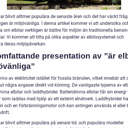
har blivit alltmer populära de senaste åren och det har väckt fr
igen är miljövänliga. I denna artikel kommer vi att undersöka oc
a om elbilar verkligen är bättre för miljön än traditionella bensin
lar. Vi kommer att titta på olika aspekter av elbilssystemet och
ra deras miljöpåverkan.
mfattande presentation av ”är elb
övänliga”
drivs av elektricitet istället för fossila bränslen, vilket innebär att 
ut några avgaser direkt vid körning. De vanligaste typerna av elb
rivna elbilar och laddhybrider. Batteridrivna elbilar får sin energi
er som laddas med hjälp av ett externt elnätverk. Laddhybrider h
teri och en förbränningsmotor och kan antingen använda el eller
drift.
har blivit alltmer populära på senare tid, och populära modeller