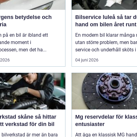
ärgens betydelse och
Bilservice luleå så tar du
ria
hand om bilen året runt
 på en bil är ibland ett
En modern bil klarar många 
ande moment i
utan större problem, men ba
cessen, men det ha...
service och underhåll sköts i ti
i 2026
04 juni 2026
stad skåne så hittar
Mg reservdelar för klas
tt verkstad för din bil
entusiaster
 bilverkstad är mer än bara
Att äga en klassisk MG hand