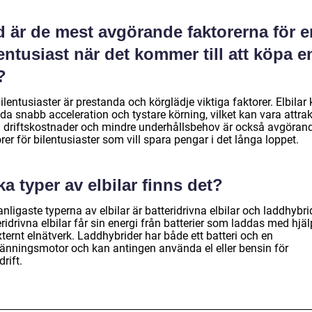
d är de mest avgörande faktorerna för e
entusiast när det kommer till att köpa e
?
ilentusiaster är prestanda och körglädje viktiga faktorer. Elbilar
da snabb acceleration och tystare körning, vilket kan vara attrakt
 driftskostnader och mindre underhållsbehov är också avgöran
rer för bilentusiaster som vill spara pengar i det långa loppet.
ka typer av elbilar finns det?
nligaste typerna av elbilar är batteridrivna elbilar och laddhybri
ridrivna elbilar får sin energi från batterier som laddas med hjäl
xternt elnätverk. Laddhybrider har både ett batteri och en
ränningsmotor och kan antingen använda el eller bensin för
rift.