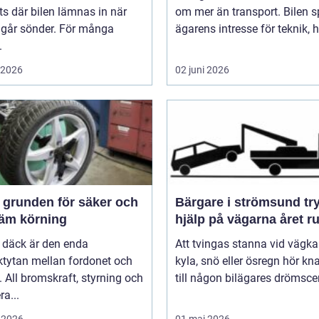
ts där bilen lämnas in när
om mer än transport. Bilen s
 går sönder. För många
ägarens intresse för teknik, hi
.
i 2026
02 juni 2026
och
Bärgare i strömsund trygg
äm körning
hjälp på vägarna året r
 däck är den enda
Att tvingas stanna vid vägka
ktytan mellan fordonet och
kyla, snö eller ösregn hör k
 All bromskraft, styrning och
till någon bilägares drömscen
ra...
 2026
01 maj 2026