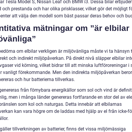
rar Tesla Model S, Nissan Leaf och BMW i3. Dessa bilar erbjuder
 och prestanda och har olika prisklasser, vilket gör det möjligt f
nter att välja den modell som bäst passar deras behov och bu
titativa mätningar om ”är elbilar
övänliga”
bedöma om elbilar verkligen är miljövänliga måste vi ta hänsyn t
rekt och indirekt miljöpåverkan. På direkt nivå släpper elbilar int
gaser vid körning, vilket bidrar till att minska luftföroreningar i 
är vanligt förekommande. Men den indirekta miljöpåverkan beror
ereras och hur batterierna tillverkas.
enereras från förnybara energikällor som sol och vind är definit
nlig, men i många länder genereras fortfarande en stor del av el
bränslen som kol och naturgas. Detta innebär att elbilarnas
verkan kan vara högre om de laddas med hjälp av el från icke-f
llor.
gäller tillverkningen av batterier, finns det vissa miljömässiga