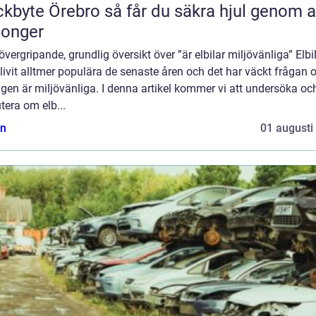
Örebro så får du säkra hjul genom alla
songer
övergripande, grundlig översikt över ”är elbilar miljövänliga” Elbi
livit alltmer populära de senaste åren och det har väckt frågan
igen är miljövänliga. I denna artikel kommer vi att undersöka oc
tera om elb...
n
01 augusti