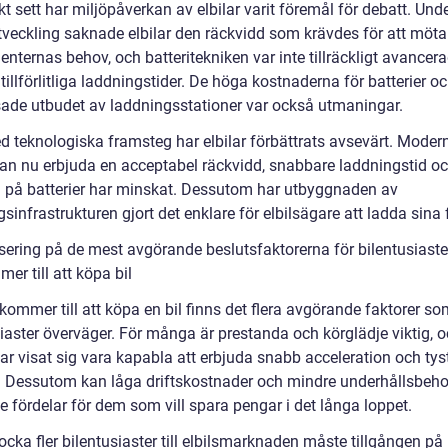
kt sett har miljöpåverkan av elbilar varit föremål för debatt. Und
utveckling saknade elbilar den räckvidd som krävdes för att möta
ternas behov, och batteritekniken var inte tillräckligt avancerad
tillförlitliga laddningstider. De höga kostnaderna för batterier o
ade utbudet av laddningsstationer var också utmaningar.
 teknologiska framsteg har elbilar förbättrats avsevärt. Moder
 kan nu erbjuda en acceptabel räckvidd, snabbare laddningstid o
a på batterier har minskat. Dessutom har utbyggnaden av
sinfrastrukturen gjort det enklare för elbilsägare att ladda sina
sering på de mest avgörande beslutsfaktorerna för bilentusiaste
er till att köpa bil
kommer till att köpa en bil finns det flera avgörande faktorer s
siaster överväger. För många är prestanda och körglädje viktig, 
har visat sig vara kapabla att erbjuda snabb acceleration och tys
. Dessutom kan låga driftskostnader och mindre underhållsbeho
 fördelar för dem som vill spara pengar i det långa loppet.
locka fler bilentusiaster till elbilsmarknaden måste tillgången på