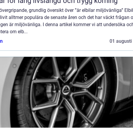
ar för lång livslängd och trygg körning
övergripande, grundlig översikt över ”är elbilar miljövänliga” Elbi
livit alltmer populära de senaste åren och det har väckt frågan
igen är miljövänliga. I denna artikel kommer vi att undersöka oc
tera om elb...
n
01 augusti