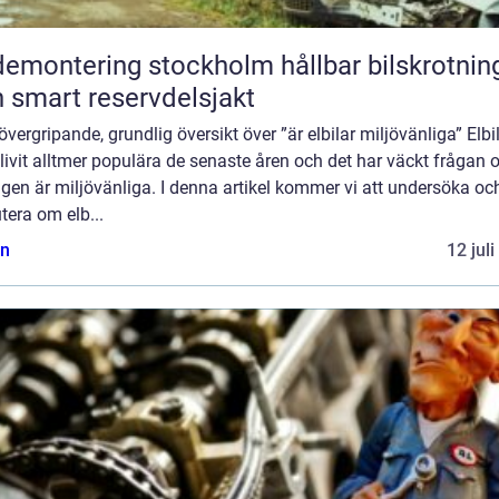
montering stockholm hållbar bilskrotning
 smart reservdelsjakt
övergripande, grundlig översikt över ”är elbilar miljövänliga” Elbi
livit alltmer populära de senaste åren och det har väckt frågan
igen är miljövänliga. I denna artikel kommer vi att undersöka oc
tera om elb...
n
12 jul