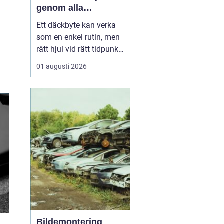
genom alla
säsonger
Ett däckbyte kan verka
som en enkel rutin, men
rätt hjul vid rätt tidpunkt
är avgörande för både
01 augusti 2026
säkerhet, komfort och
plånbok. I Örebro, där
vintrarna kan slå om
snabbt och somrarna
bjuda på både regn och
hetta, behöver bilägare
ha koll på lagar, vä...
Bildemontering