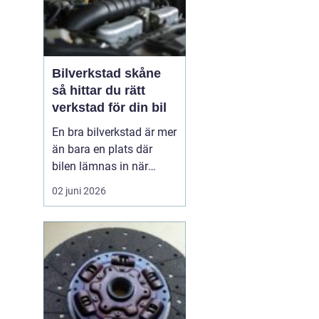
Bilverkstad skåne
så hittar du rätt
verkstad för din bil
En bra bilverkstad är mer
än bara en plats där
bilen lämnas in när
något går sönder. För
02 juni 2026
många bilägare i Skåne
handlar valet av
verkstad om trygghet,
vardagslogistik och i
längden också om
ekonomi. En bil som
servas regelbundet håller