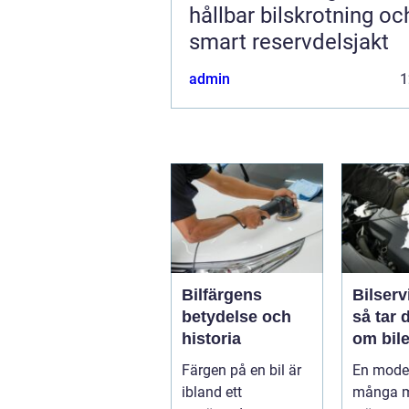
hållbar bilskrotning oc
smart reservdelsjakt
admin
1
Bilfärgens
Bilserv
betydelse och
så tar 
historia
om bile
runt
Färgen på en bil är
En moder
ibland ett
många m