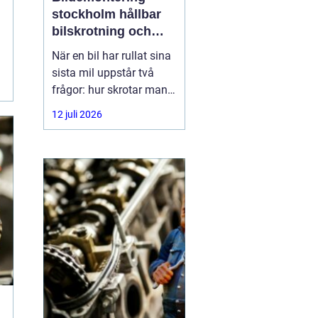
stockholm hållbar
bilskrotning och
smart reservdelsjakt
När en bil har rullat sina
sista mil uppstår två
frågor: hur skrotar man
den på ett korrekt sätt,
12 juli 2026
och hur tar man tillvara
på delarna som
fortfarande fungerar? I
storstadsområdet kring
Stockholm har behovet
av