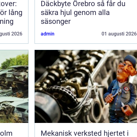
Rover:
Däckbyte Örebro så får du
för lång
säkra hjul genom alla
rning
säsonger
gusti 2026
admin
01 augusti 2026
holm
Mekanisk verksted hjertet i