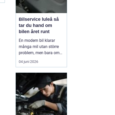
Bilservice luleå så
tar du hand om
bilen året runt
En modern bil klarar
många mil utan större
problem, men bara om
service och underhåll
04 juni 2026
sköts i tid. I ett klimat
som Norrbottens, med
kalla vintrar, saltade
vägar och snabba
skiftningar i temperatur,
ställs bilen inför extra
hårda påfrestningar.
Därfö...