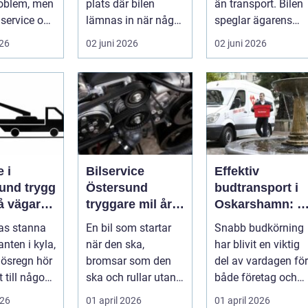
roblem, men
plats där bilen
än transport. Bilen
service och
lämnas in när något
speglar ägarens
 sköts i tid.
går sönder. För
intresse för teknik,
026
02 juni 2026
02 juni 2026
många biläg...
histo...
 i
Bilservice
Effektiv
 trygg
Östersund
budtransport i
på vägarna
tryggare mil året
Oskarshamn: S
nt
runt
väljer företag
gas stanna
En bil som startar
Snabb budkörning
och
nten i kyla,
när den ska,
har blivit en viktig
privatpersoner
r ösregn hör
bromsar som den
del av vardagen för
rätt lösning
 till någon
ska och rullar utan
både företag och
s
konstiga ljud är
priv...
026
01 april 2026
01 april 2026