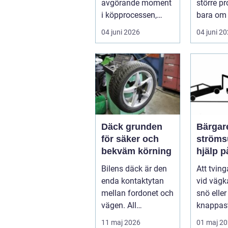
avgörande moment
större p
i köpprocessen,
bara om 
men det ha...
underhåll
04 juni 2026
04 juni 2
I...
Däck grunden
Bärgare
för säker och
strömsund
bekväm körning
hjälp 
året ru
Bilens däck är den
Att tvin
enda kontaktytan
vid vägka
mellan fordonet och
snö elle
vägen. All
knappast
bromskraft, styrning
bilägare
11 maj 2026
01 maj 2