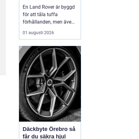
för lång livslängd
En Land Rover är byggd
och trygg körning
för att tåla tuffa
förhållanden, men även
den mest robusta bil
01 augusti 2026
slits med tiden. När
bromsar, fjädring eller
drivlina börjar ge sig
avgör valet av delar hur
bilen kommer att fu...
Däckbyte Örebro så
får du säkra hjul