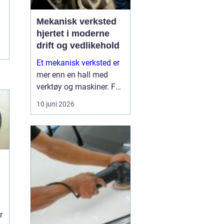
Mekanisk verksted
hjertet i moderne
drift og vedlikehold
Et mekanisk verksted er
mer enn en hall med
verktøy og maskiner. For
mange bedrifter er
10 juni 2026
verkstedet selve
sikkerhetsnettet som
gjør at produksjon,
anleggsdrift og transport
ikke stopper opp. Her k...
r