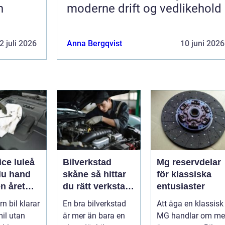
h
moderne drift og vedlikehold
2 juli 2026
Anna Bergqvist
10 juni 2026
ice luleå
Bilverkstad
Mg reservdelar
du hand
skåne så hittar
för klassiska
n året
du rätt verkstad
entusiaster
för din bil
n bil klarar
En bra bilverkstad
Att äga en klassisk
il utan
är mer än bara en
MG handlar om me