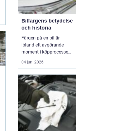
Bilfärgens betydelse
och historia
Färgen på en bil är
ibland ett avgörande
moment i köpprocessen,
men det handlar om mer
04 juni 2026
än bara estetik. Bilfärg
är en kombination av
vetenskap och konst,
å
med en lång historia där
varje kulör b&...