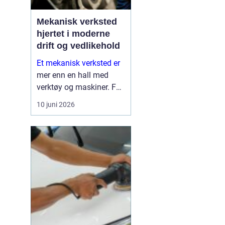
Mekanisk verksted
hjertet i moderne
drift og vedlikehold
Et mekanisk verksted er
mer enn en hall med
verktøy og maskiner. For
mange bedrifter er
10 juni 2026
verkstedet selve
sikkerhetsnettet som
gjør at produksjon,
anleggsdrift og transport
ikke stopper opp. Her k...