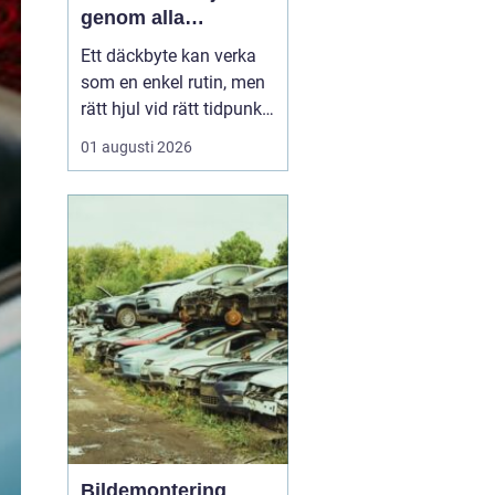
genom alla
säsonger
Ett däckbyte kan verka
som en enkel rutin, men
rätt hjul vid rätt tidpunkt
är avgörande för både
01 augusti 2026
säkerhet, komfort och
plånbok. I Örebro, där
vintrarna kan slå om
snabbt och somrarna
bjuda på både regn och
hetta, behöver bilägare
ha koll på lagar, vä...
Bildemontering