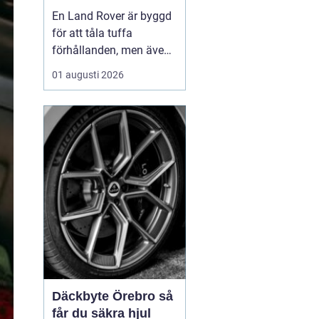
för lång livslängd
En Land Rover är byggd
och trygg körning
för att tåla tuffa
förhållanden, men även
den mest robusta bil
01 augusti 2026
slits med tiden. När
bromsar, fjädring eller
drivlina börjar ge sig
avgör valet av delar hur
bilen kommer att fu...
Däckbyte Örebro så
får du säkra hjul