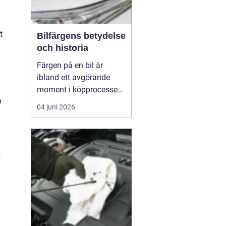
t
Bilfärgens betydelse
och historia
Färgen på en bil är
ibland ett avgörande
moment i köpprocessen,
a
men det handlar om mer
04 juni 2026
än bara estetik. Bilfärg
är en kombination av
vetenskap och konst,
med en lång historia där
,
varje kulör b&...