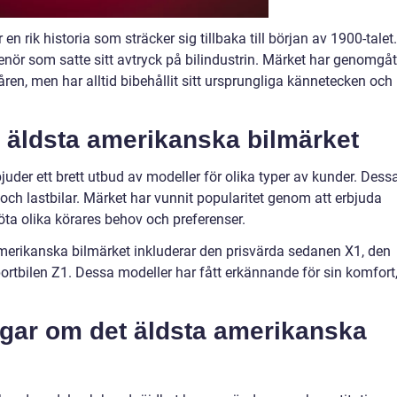
n rik historia som sträcker sig tillbaka till början av 1900-talet.
enör som satte sitt avtryck på bilindustrin. Märket har genomgåt
ren, men har alltid bibehållit sitt ursprungliga kännetecken och
t äldsta amerikanska bilmärket
uder ett brett utbud av modeller för olika typer av kunder. Dess
 och lastbilar. Märket har vunnit popularitet genom att erbjuda
ta olika körares behov och preferenser.
merikanska bilmärket inkluderar den prisvärda sedanen X1, den
ortbilen Z1. Dessa modeller har fått erkännande för sin komfort
ngar om det äldsta amerikanska