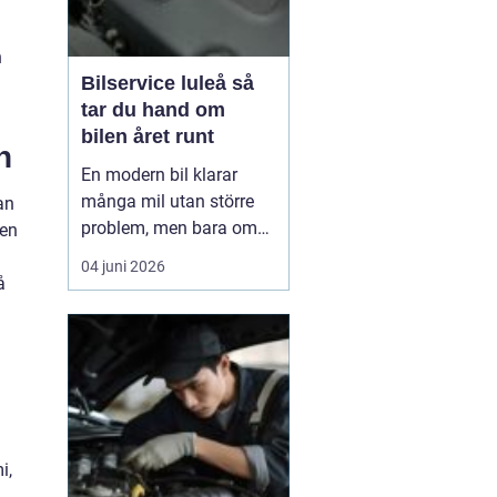
n
Bilservice luleå så
tar du hand om
bilen året runt
n
En modern bil klarar
många mil utan större
an
problem, men bara om
ken
service och underhåll
04 juni 2026
sköts i tid. I ett klimat
å
som Norrbottens, med
kalla vintrar, saltade
vägar och snabba
skiftningar i temperatur,
ställs bilen inför extra
hårda påfrestningar.
Därfö...
i,