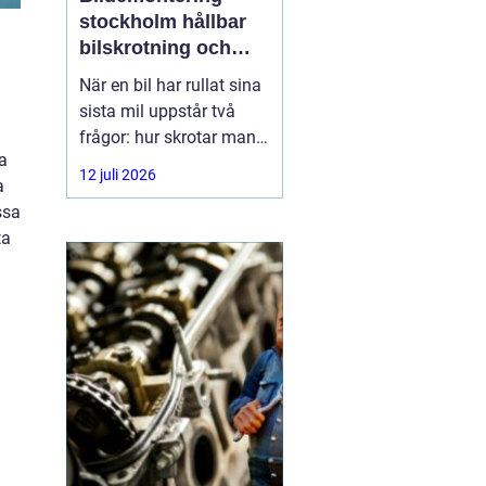
stockholm hållbar
bilskrotning och
smart reservdelsjakt
När en bil har rullat sina
sista mil uppstår två
frågor: hur skrotar man
a
den på ett korrekt sätt,
12 juli 2026
a
och hur tar man tillvara
ssa
på delarna som
ta
fortfarande fungerar? I
storstadsområdet kring
Stockholm har behovet
av