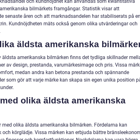
rknadsandel och kundnöjdhet kan användas som kwantitativa
amerikanska bilmärkets framgångar. Statistik visar att
 de senaste åren och att marknadsandelen har stabiliserats på e
strin. Kundnöjdheten mäts också genom olika utvärderingar och
.
olika äldsta amerikanska bilmärke
v äldsta amerikanska bilmärken finns det tydliga skillnader mell
mer av design, prestanda, varumärkesimage och pris. Vissa mär
 komfort, medan andra kan betona prestanda och spännande
ader som gör att varje märke kan skapa sin egen unika position p
kunder.
 med olika äldsta amerikanska
ar med olika äldsta amerikanska bilmärken. Fördelarna kan
teknik och körglädje. Vissa märken kan erbjuda bättre bränsleekonom
a finesser och komfortfunktioner. Nackdelarna kan vara högre