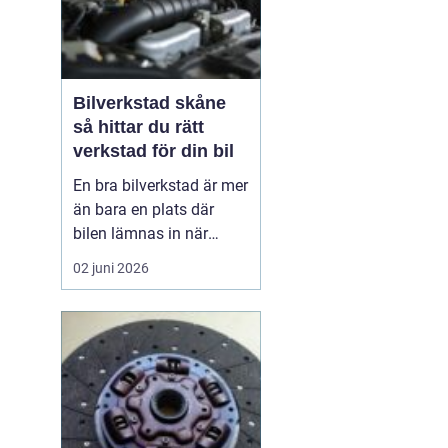
Bilverkstad skåne
så hittar du rätt
verkstad för din bil
En bra bilverkstad är mer
än bara en plats där
bilen lämnas in när
något går sönder. För
02 juni 2026
många bilägare i Skåne
handlar valet av
verkstad om trygghet,
vardagslogistik och i
längden också om
ekonomi. En bil som
servas regelbundet håller