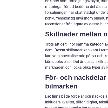
Faktorer som försäljningsvolym, ma
mätningar för att bedöma det äldsta 
försäljningen har ökat stadigt under
konkurrenskraftig nivå inom bilindu
recensioner från ägare av dessa bilar
Skillnader mellan 
Trots att de tillhör samma kategori a
dem. Dessa skillnader kan vara i ter
kan vara specialiserade på lyx och
köreupplevelser. Det är dessa skilln
marknaden och locka olika typer av 
För- och nackdelar
bilmärken
Det finns både fördelar och nackdel
inkludera kvalitet, tillförlitlighet, 
medan andra kanske har mer exklusiv