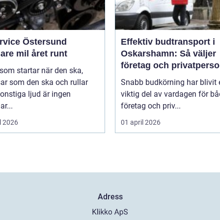
ervice Östersund
Effektiv budtransport i
are mil året runt
Oskarshamn: Så väljer
företag och privatpers
 som startar när den ska,
rätt lösning
ar som den ska och rullar
Snabb budkörning har blivit 
onstiga ljud är ingen
viktig del av vardagen för b
ar...
företag och priv...
l 2026
01 april 2026
Adress