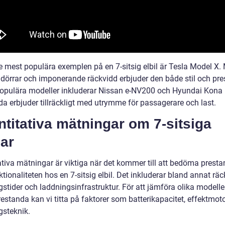
de mest populära exemplen på en 7-sitsig elbil är Tesla Model X.
lldörrar och imponerande räckvidd erbjuder den både stil och pr
opulära modeller inkluderar Nissan e-NV200 och Hyundai Kona E
a erbjuder tillräckligt med utrymme för passagerare och last.
titativa mätningar om 7-sitsiga
lar
ativa mätningar är viktiga när det kommer till att bedöma prest
tionaliteten hos en 7-sitsig elbil. Det inkluderar bland annat räc
stider och laddningsinfrastruktur. För att jämföra olika modelle
estanda kan vi titta på faktorer som batterikapacitet, effektmot
gsteknik.