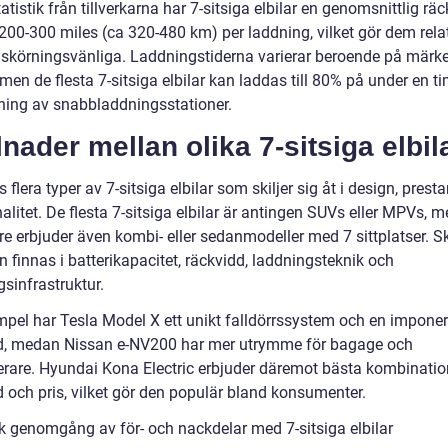
tatistik från tillverkarna har 7-sitsiga elbilar en genomsnittlig rä
200-300 miles (ca 320-480 km) per laddning, vilket gör dem relat
skörningsvänliga. Laddningstiderna varierar beroende på märk
men de flesta 7-sitsiga elbilar kan laddas till 80% på under en t
ing av snabbladdningsstationer.
lnader mellan olika 7-sitsiga elbil
s flera typer av 7-sitsiga elbilar som skiljer sig åt i design, pres
alitet. De flesta 7-sitsiga elbilar är antingen SUVs eller MPVs, 
are erbjuder även kombi- eller sedanmodeller med 7 sittplatser. S
 finnas i batterikapacitet, räckvidd, laddningsteknik och
sinfrastruktur.
empel har Tesla Model X ett unikt falldörrssystem och en impone
d, medan Nissan e-NV200 har mer utrymme för bagage och
rare. Hyundai Kona Electric erbjuder däremot bästa kombinati
d och pris, vilket gör den populär bland konsumenter.
sk genomgång av för- och nackdelar med 7-sitsiga elbilar