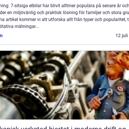
ning: 7-sitsiga elbilar har blivit alltmer populära på senare år oc
der en miljövänlig och praktisk lösning för familjer och stora gr
na artikel kommer vi att utforska allt från typer och popularitet, ti
itativa mätningar...
n
12 jul