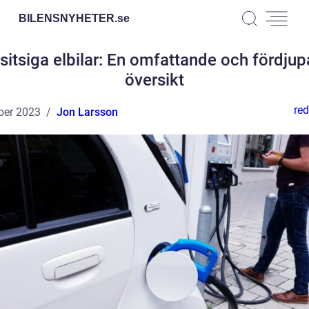
BILENSNYHETER.
se
sitsiga elbilar: En omfattande och fördju
översikt
red
ber 2023
Jon Larsson