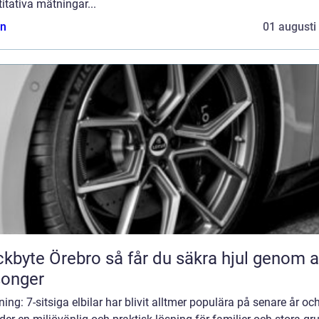
itativa mätningar...
n
01 augusti
Örebro så får du säkra hjul genom alla
songer
ning: 7-sitsiga elbilar har blivit alltmer populära på senare år oc