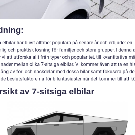
dning:
a elbilar har blivit alltmer populära på senare år och erbjuder en
lig och praktisk lösning för familjer och stora grupper. I denna a
i att utforska allt från typer och popularitet, till kvantitativa m
lnader mellan olika 7-sitsiga elbilar. Vi kommer även att ta en hi
ng av för- och nackdelar med dessa bilar samt fokusera på de
e beslutsfaktorerna för bilentusiaster när det kommer till att kö
sikt av 7-sitsiga elbilar