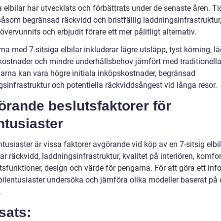
a elbilar har utvecklats och förbättrats under de senaste åren. Ti
såsom begränsad räckvidd och bristfällig laddningsinfrastruktur,
övervunnits och erbjudit förare ett mer pålitligt alternativ.
na med 7-sitsiga elbilar inkluderar lägre utsläpp, tyst körning, lä
kostnader och mindre underhållsbehov jämfört med traditionella 
arna kan vara högre initiala inköpskostnader, begränsad
sinfrastruktur och potentiella räckviddsångest vid långa resor.
rande beslutsfaktorer för
ntusiaster
ntusiaster är vissa faktorer avgörande vid köp av en 7-sitsig elbi
ar räckvidd, laddningsinfrastruktur, kvalitet på interiören, komfor
sfunktioner, design och värde för pengarna. För att göra ett inf
 bilentusiaster undersöka och jämföra olika modeller baserat på
.
sats: