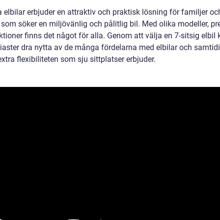
a elbilar erbjuder en attraktiv och praktisk lösning för familjer oc
som söker en miljövänlig och pålitlig bil. Med olika modeller, p
tioner finns det något för alla. Genom att välja en 7-sitsig elbil
siaster dra nytta av de många fördelarna med elbilar och samtidi
xtra flexibiliteten som sju sittplatser erbjuder.