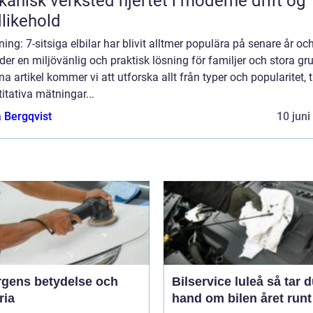
k verksted hjertet i moderne drift og
likehold
ning: 7-sitsiga elbilar har blivit alltmer populära på senare år oc
der en miljövänlig och praktisk lösning för familjer och stora gr
na artikel kommer vi att utforska allt från typer och popularitet, ti
itativa mätningar...
 Bergqvist
10 juni
ärgens betydelse och
Bilservice luleå så tar du
ria
hand om bilen året runt