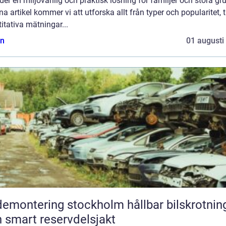
der en miljövänlig och praktisk lösning för familjer och stora gr
na artikel kommer vi att utforska allt från typer och popularitet, ti
itativa mätningar...
n
01 augusti
montering stockholm hållbar bilskrotning
 smart reservdelsjakt