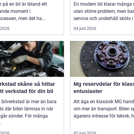
 på en bil är ibland ett
En modern bil klarar många 
ande moment i
utan större problem, men ba
cessen, men det ha...
service och underhåll sköts i ti
i 2026
04 juni 2026
stad skåne så hittar
Mg reservdelar för klas
tt verkstad för din bil
entusiaster
 bilverkstad är mer än bara
Att äga en klassisk MG hand
ts där bilen lämnas in när
om mer än transport. Bilen s
 går sönder. För många
ägarens intresse för teknik, hi
.
i 2026
02 juni 2026