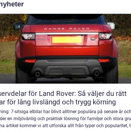
 nyheter
ervdelar för Land Rover: Så väljer du rätt
ar för lång livslängd och trygg körning
ning: 7-sitsiga elbilar har blivit alltmer populära på senare år oc
der en miljövänlig och praktisk lösning för familjer och stora gr
na artikel kommer vi att utforska allt från typer och popularitet, ti